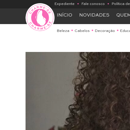
Expediente
•
Fale conosco
•
Política d
INÍCIO
NOVIDADES
QUE
Beleza
Cabelos
Decoração
Educ