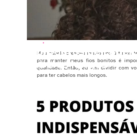
Beleza
•
Cabelos
5 produtos de cabelo
Meu cabelo cresceu muito nos últimos 
para manter meus fios bonitos é impo
cabelos longos
qualidade. Então, eu vim dividir com 
para ter cabelos mais longos.