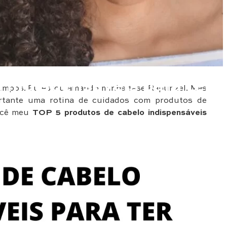
 indispensáveis para ter
tempos. Eu estou amando minha fase Rapunzel. Mas
rtante uma rotina de cuidados com produtos de
você meu
TOP 5 produtos de cabelo indispensáveis