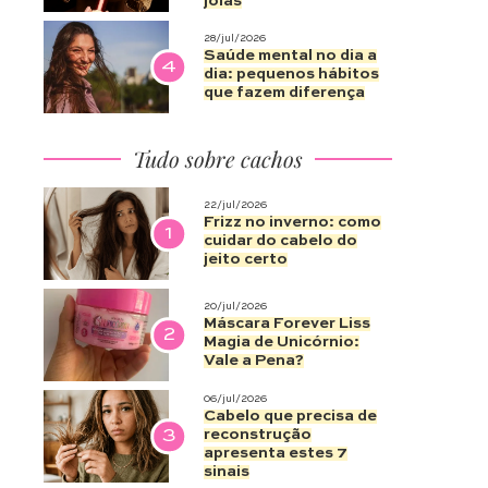
joias
28/jul/2026
Saúde mental no dia a
4
dia: pequenos hábitos
que fazem diferença
Tudo sobre cachos
22/jul/2026
Frizz no inverno: como
1
cuidar do cabelo do
jeito certo
20/jul/2026
Máscara Forever Liss
2
Magia de Unicórnio:
Vale a Pena?
06/jul/2026
Cabelo que precisa de
3
reconstrução
apresenta estes 7
sinais