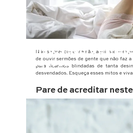
Maternidade
8 mitos sobre a mat
Não se preocupe mamãe, aqui não tem pal
de ouvir sermões de gente que não faz a
esquecer
para ficarmos blindadas de tanta des
desvendados. Esqueça esses mitos e viva
Pare de acreditar nest