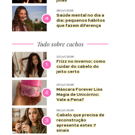
joias
28/jul/2026
Saúde mental no dia a
4
dia: pequenos hábitos
que fazem diferença
Tudo sobre cachos
22/jul/2026
Frizz no inverno: como
1
cuidar do cabelo do
jeito certo
20/jul/2026
Máscara Forever Liss
2
Magia de Unicórnio:
Vale a Pena?
06/jul/2026
Cabelo que precisa de
3
reconstrução
apresenta estes 7
sinais