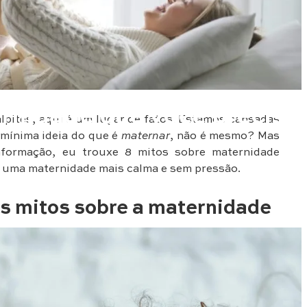
ernidade que você precisa
pites, aqui é um lugar de fatos. Estamos cansadas
 mínima ideia do que é
maternar
, não é mesmo? Mas
informação, eu trouxe 8 mitos sobre maternidade
 uma maternidade mais calma e sem pressão.
es mitos sobre a maternidade