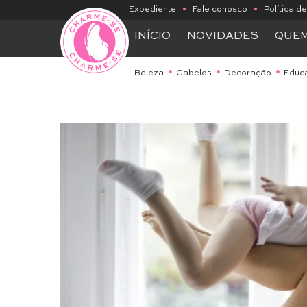
Expediente
•
Fale conosco
•
Política d
INÍCIO
NOVIDADES
QUE
Beleza
Cabelos
Decoração
Educ