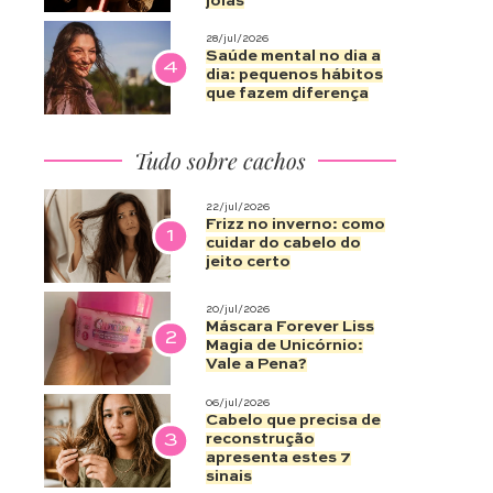
joias
28/jul/2026
Saúde mental no dia a
4
dia: pequenos hábitos
que fazem diferença
Tudo sobre cachos
22/jul/2026
Frizz no inverno: como
1
cuidar do cabelo do
jeito certo
20/jul/2026
Máscara Forever Liss
2
Magia de Unicórnio:
Vale a Pena?
06/jul/2026
Cabelo que precisa de
3
reconstrução
apresenta estes 7
sinais