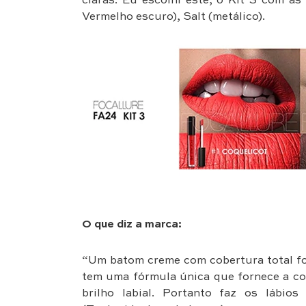
claras. Eu escolhi este, o Kit 3 com as
Vermelho escuro), Salt (metálico).
O que diz a marca:
“Um batom creme com cobertura total fos
tem uma fórmula única que fornece a co
brilho labial. Portanto faz os lábio