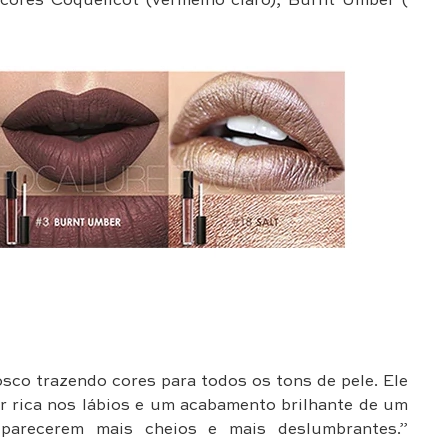
 cores Coquelicot (vermelho claro), Burnt Umber (
co trazendo cores para todos os tons de pele. Ele
r rica nos lábios e um acabamento brilhante de um
s parecerem mais cheios e mais deslumbrantes.”