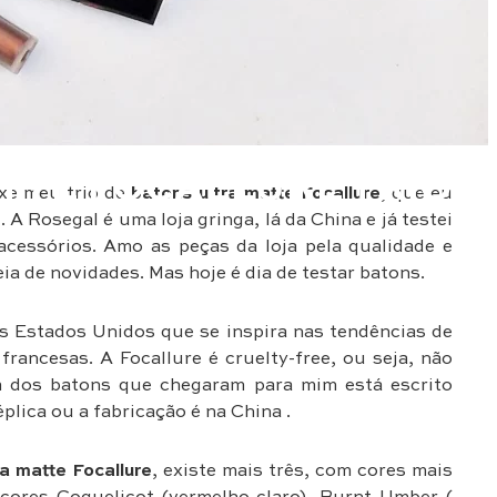
TTE FOCALLURE TRIO
uxe meu trio de
batons ultra matte Focallure
, que eu
 A Rosegal é uma loja gringa, lá da China e já testei
cessórios. Amo as peças da loja pela qualidade e
a de novidades. Mas hoje é dia de testar batons.
s Estados Unidos que se inspira nas tendências de
ancesas. A Focallure é cruelty-free, ou seja, não
m dos batons que chegaram para mim está escrito
plica ou a fabricação é na China .
ra matte Focallure
, existe mais três, com cores mais