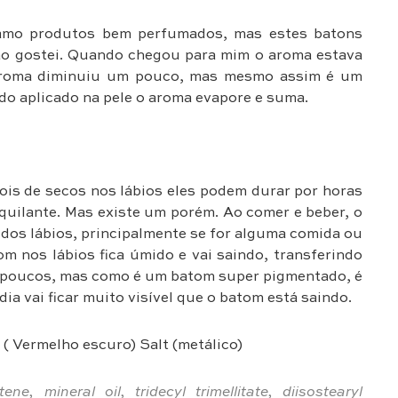
amo produtos bem perfumados, mas estes batons
o gostei. Quando chegou para mim o aroma estava
aroma diminuiu um pouco, mas mesmo assim é um
o aplicado na pele o aroma evapore e suma.
is de secos nos lábios eles podem durar por horas
quilante. Mas existe um porém. Ao comer e beber, o
dos lábios, principalmente se for alguma comida ou
m nos lábios fica úmido e vai saindo, transferindo
os poucos, mas como é um batom super pigmentado, é
dia vai ficar muito visível que o batom está saindo.
( Vermelho escuro) Salt (metálico)
ne, mineral oil, tridecyl trimellitate, diisostearyl