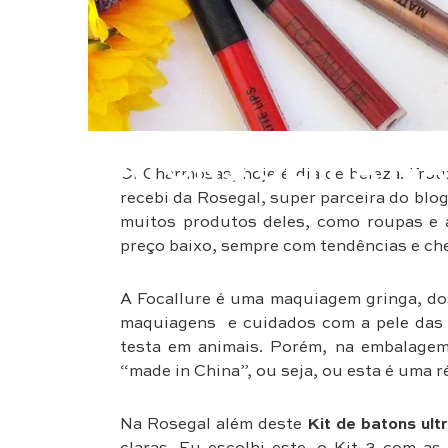
Beleza
BATONS ULTRA MA
Oi Charmosas, hoje é dia de beleza! Tro
recebi da Rosegal, super parceira do blog.
muitos produtos deles, como roupas e a
preço baixo, sempre com tendências e chei
A Focallure é uma maquiagem gringa, do
maquiagens e cuidados com a pele das fr
testa em animais. Porém, na embalage
“made in China”, ou seja, ou esta é uma ré
Na Rosegal além deste
Kit de batons ult