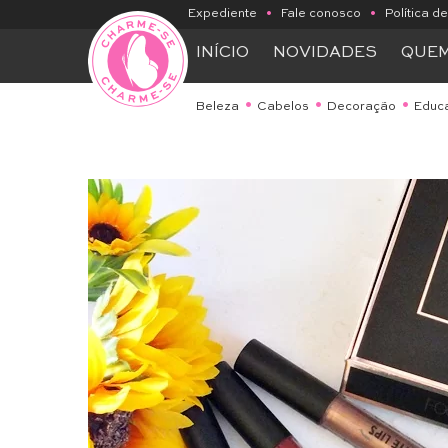
Expediente
•
Fale conosco
•
Política d
INÍCIO
NOVIDADES
QUE
Beleza
Cabelos
Decoração
Educ