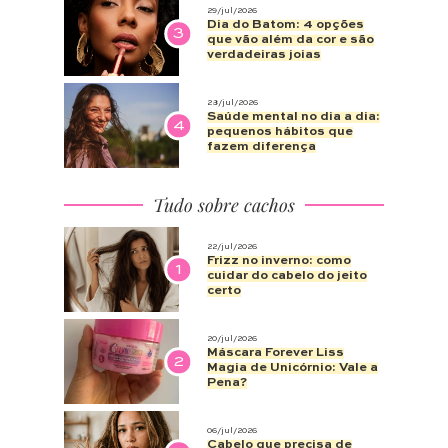
29/jul/2026
Dia do Batom: 4 opções
3
que vão além da cor e são
verdadeiras joias
28/jul/2026
Saúde mental no dia a dia:
4
pequenos hábitos que
fazem diferença
Tudo sobre cachos
22/jul/2026
Frizz no inverno: como
1
cuidar do cabelo do jeito
certo
20/jul/2026
Máscara Forever Liss
2
Magia de Unicórnio: Vale a
Pena?
06/jul/2026
Cabelo que precisa de