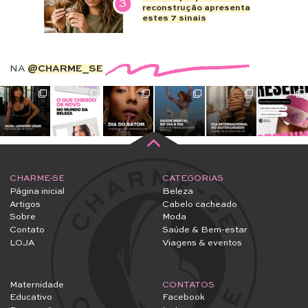
3
reconstrução apresenta
estes 7 sinais
NA
@CHARME_SE
CHARME-SE
CATEGORIAS
Página inicial
Beleza
Artigos
Cabelo cacheado
Sobre
Moda
Contato
Saúde & Bem-estar
LOJA
Viagens & eventos
Maternidade
CONTATOS
Educativo
Facebook