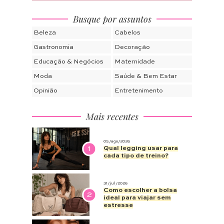
Busque por assuntos
Beleza
Cabelos
Gastronomia
Decoração
Educação & Negócios
Maternidade
Moda
Saúde & Bem Estar
Opinião
Entretenimento
Mais recentes
05/ago/2026
1
Qual legging usar para
cada tipo de treino?
31/jul/2026
Como escolher a bolsa
2
ideal para viajar sem
estresse