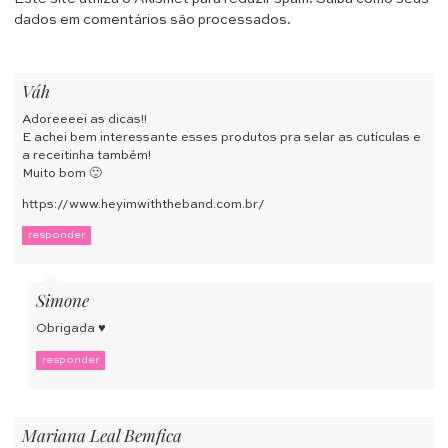
dados em comentários são processados
.
Váh
Adoreeeei as dicas!!
E achei bem interessante esses produtos pra selar as cutículas e
a receitinha também!
Muito bom 🙂
https://www.heyimwiththeband.com.br/
responder
Simone
Obrigada ♥
responder
Mariana Leal Bemfica