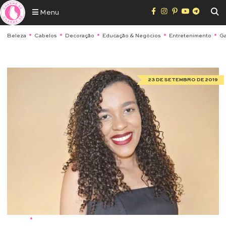
Menu
Beleza
Cabelos
Decoração
Educação & Negócios
Entretenimento
Ga
23 DE SETEMBRO DE 2019
Beleza
•
Cabelos