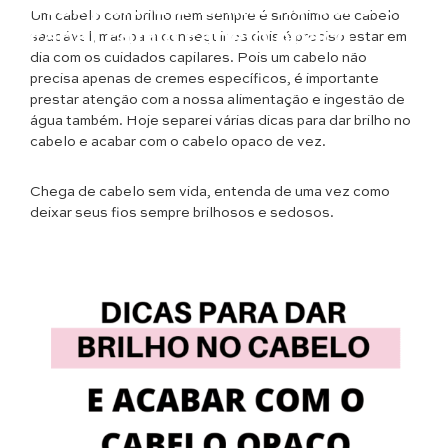
Dicas para dar brilho no cabelo e
Um cabelo com brilho nem sempre é sinônimo de cabelo
acabar com o cabelo opaco
saudável, mas para conseguir os dois é preciso estar em
dia com os cuidados capilares. Pois um cabelo não
precisa apenas de cremes específicos, é importante
prestar atenção com a nossa alimentação e ingestão de
água também. Hoje separei várias dicas para dar brilho no
cabelo e acabar com o cabelo opaco de vez.
Chega de cabelo sem vida, entenda de uma vez como
deixar seus fios sempre brilhosos e sedosos.