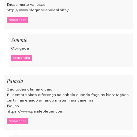
Dicas muito valiosas
http://www.blogmarianaleal.site/
responder
Simone
Obrigada
responder
Pamela
São todas ótimas dicas.
Eu sempre sinto diferença no cabelo quando faço as hidratações
certinhas e ando amando misturinhas caseiras.
Beijos
https://www.pamlepletier.com
responder