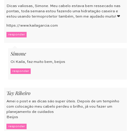
Dicas valiosas, Simone. Meu cabelo estava bem ressecado nas
pontas, toda semana estou fazendo uma hidratação caseira e
estou usando termoprotetor também, tem me ajudado muito! ❤
https://www.kailagarcia.com
responder
Simone
Oi Kaila, faz muito bem, beijos
responder
Tay Ribeiro
Amei o post e as dicas são super úteis. Depois de um tempinho
com colocação meu cabelo perdeu o brilho, já vou fazer um
planejamento de cuidados
Beijos
responder