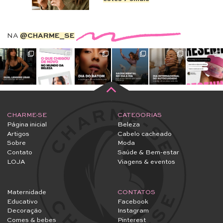
NA
@CHARME_SE
CHARME-SE
CATEGORIAS
Página inicial
Beleza
Artigos
Cabelo cacheado
Sobre
Moda
Contato
Saúde & Bem-estar
LOJA
Viagens & eventos
Maternidade
CONTATOS
Educativo
Facebook
Decoração
Instagram
Comes & bebes
Pinterest