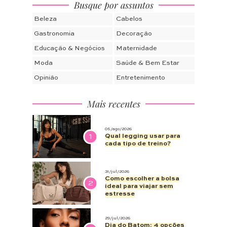
Busque por assuntos
Beleza
Cabelos
Gastronomia
Decoração
Educação & Negócios
Maternidade
Moda
Saúde & Bem Estar
Opinião
Entretenimento
Mais recentes
05/ago/2026
1
Qual legging usar para
cada tipo de treino?
31/jul/2026
Como escolher a bolsa
2
ideal para viajar sem
estresse
29/jul/2026
Dia do Batom: 4 opções