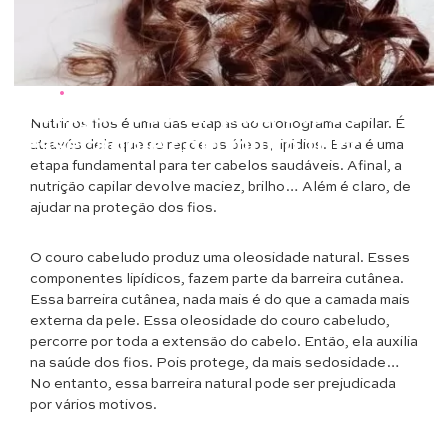
Beleza
•
Cabelos
Nutrição capilar para cabelo
Nutrir os fios é uma das etapas do cronograma capilar. É
ressecado e com muito frizz
através dela que se repõe os óleos, lipídios. Esta é uma
etapa fundamental para ter cabelos saudáveis. Afinal, a
nutrição capilar devolve maciez, brilho… Além é claro, de
ajudar na proteção dos fios.
O couro cabeludo produz uma oleosidade natural. Esses
componentes lipídicos, fazem parte da barreira cutânea.
Essa barreira cutânea, nada mais é do que a camada mais
externa da pele. Essa oleosidade do couro cabeludo,
percorre por toda a extensão do cabelo. Então, ela auxilia
na saúde dos fios. Pois protege, da mais sedosidade…
No entanto, essa barreira natural pode ser prejudicada
por vários motivos.