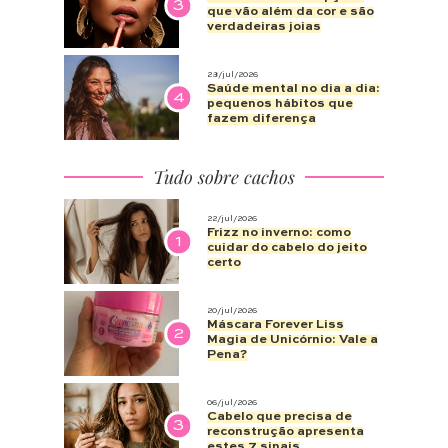
3
que vão além da cor e são
verdadeiras joias
28/jul/2026
Saúde mental no dia a dia:
4
pequenos hábitos que
fazem diferença
Tudo sobre cachos
22/jul/2026
Frizz no inverno: como
1
cuidar do cabelo do jeito
certo
20/jul/2026
Máscara Forever Liss
2
Magia de Unicórnio: Vale a
Pena?
06/jul/2026
Cabelo que precisa de
3
reconstrução apresenta
estes 7 sinais