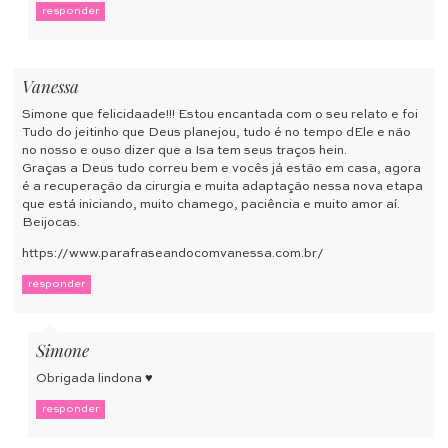
responder
Vanessa
Simone que felicidaade!!! Estou encantada com o seu relato e foi
Tudo do jeitinho que Deus planejou, tudo é no tempo dEle e não
no nosso e ouso dizer que a Isa tem seus traços hein.
Graças a Deus tudo correu bem e vocês já estão em casa, agora
é a recuperação da cirurgia e muita adaptação nessa nova etapa
que está iniciando, muito chamego, paciência e muito amor aí.
Beijocas.
https://www.parafraseandocomvanessa.com.br/
responder
Simone
Obrigada lindona ♥
responder