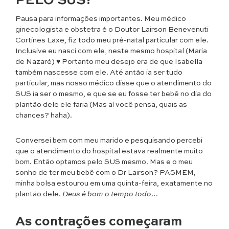
PELO SUS?
Pausa para informações importantes. Meu médico
ginecologista e obstetra é o Doutor Lairson Benevenuti
Cortines Laxe, fiz todo meu pré-natal particular com ele.
Inclusive eu nasci com ele, neste mesmo hospital (Maria
de Nazaré) ♥ Portanto meu desejo era de que Isabella
também nascesse com ele. Até antão ia ser tudo
particular, mas nosso médico disse que o atendimento do
SUS ia ser o mesmo, e que se eu fosse ter bebê no dia do
plantão dele ele faria (Mas aí você pensa, quais as
chances? haha).
Conversei bem com meu marido e pesquisando percebi
que o atendimento do hospital estava realmente muito
bom. Então optamos pelo SUS mesmo. Mas e o meu
sonho de ter meu bebê com o Dr Lairson? PASMEM,
minha bolsa estourou em uma quinta-feira, exatamente no
plantão dele.
Deus é bom o tempo todo…
As contrações começaram