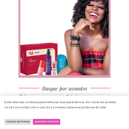
Busque por assuntos
Beleza
Cabelos
Este site usa cookies para melhorar sua experiência. Ao clicar em aceitar,
Gastronomia
Decoração
você concorda com o uso dos cookies, termos e políticas do site.
Educação & Negócios
Maternidade
Moda
Saúde & Bem Estar
COOKIE SETTINGS
ACEITAR E FECHAR