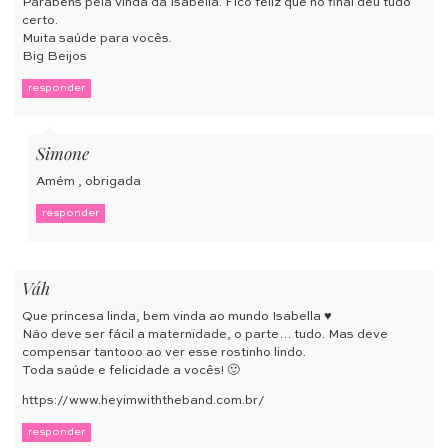
Parabéns pela vinda da Isabella. Fico feliz que no final deu tudo
certo.
Muita saúde para vocês.
Big Beijos
responder
Simone
Amém , obrigada
responder
Váh
Que princesa linda, bem vinda ao mundo Isabella ♥
Não deve ser fácil a maternidade, o parte… tudo. Mas deve
compensar tantooo ao ver esse rostinho lindo.
Toda saúde e felicidade a vocês! 🙂
https://www.heyimwiththeband.com.br/
responder