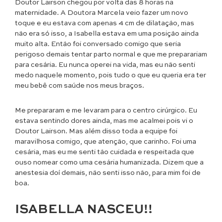
Doutor Lairson chegou por volta das 8 horas na
maternidade. A Doutora Marcela veio fazer um novo
toque e eu estava com apenas 4 cm de dilatação, mas
não era só isso, a Isabella estava em uma posição ainda
muito alta. Então foi conversado comigo que seria
perigoso demais tentar parto normal e que me preparariam
para cesária. Eu nunca operei na vida, mas eu não senti
medo naquele momento, pois tudo o que eu queria era ter
meu bebê com saúde nos meus braços.
Me prepararam e me levaram para o centro cirúrgico. Eu
estava sentindo dores ainda, mas me acalmei pois vi o
Doutor Lairson. Mas além disso toda a equipe foi
maravilhosa comigo, que atenção, que carinho. Foi uma
cesária, mas eu me senti tão cuidada e respeitada que
ouso nomear como uma cesária humanizada. Dizem que a
anestesia doí demais, não senti isso não, para mim foi de
boa.
ISABELLA NASCEU!!