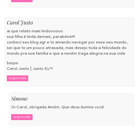
Carol Justo
ai que relato mais lindoooooo
sua filha é linda demais, parabéns!!!!
conheci seu blog agr e to amando navegar por esse seu mundo,
sei que to um pouco atrasada, mas desejo toda a felicidade do
mundo pra sua família e que a neném traga alegria na sua vida
beijos
Carol Justo |
Justo Eu?!
responder
Simone
Oi Carol, obrigada Amém. Que deus ilumine você.
responder