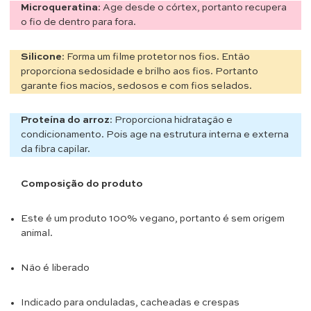
Microqueratina
: Age desde o córtex, portanto recupera
o fio de dentro para fora.
Silicone
: Forma um filme protetor nos fios. Então
proporciona sedosidade e brilho aos fios. Portanto
garante fios macios, sedosos e com fios selados.
Proteína do arroz
: Proporciona hidratação e
condicionamento. Pois age na estrutura interna e externa
da fibra capilar.
Composição do produto
Este é um produto 100% vegano, portanto é sem origem
animal.
Não é liberado
Indicado para onduladas, cacheadas e crespas