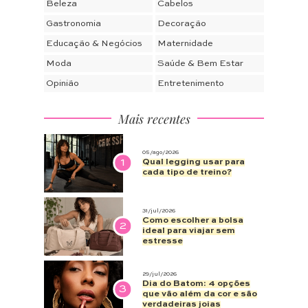
Beleza
Cabelos
Gastronomia
Decoração
Educação & Negócios
Maternidade
Moda
Saúde & Bem Estar
Opinião
Entretenimento
Mais recentes
05/ago/2026
1
Qual legging usar para
cada tipo de treino?
31/jul/2026
Como escolher a bolsa
2
ideal para viajar sem
estresse
29/jul/2026
Dia do Batom: 4 opções
3
que vão além da cor e são
verdadeiras joias