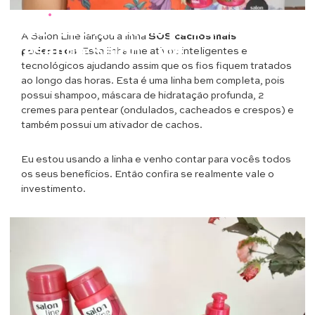
Cabelos
•
Beleza
SOS Cachos mais poderosos
A Salon Line lançou a linha
SOS cachos mais
Resenha Salon Line
poderosos
. Esta linha une ativos inteligentes e
tecnológicos ajudando assim que os fios fiquem tratados
ao longo das horas. Esta é uma linha bem completa, pois
possui shampoo, máscara de hidratação profunda, 2
cremes para pentear (ondulados, cacheados e crespos) e
também possui um ativador de cachos.
Eu estou usando a linha e venho contar para vocês todos
os seus benefícios. Então confira se realmente vale o
investimento.