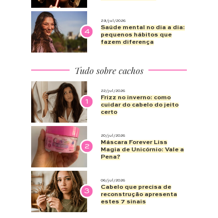
28/jul/2026
Saúde mental no dia a dia:
4
pequenos hábitos que
fazem diferença
Tudo sobre cachos
22/jul/2026
Frizz no inverno: como
1
cuidar do cabelo do jeito
certo
20/jul/2026
Máscara Forever Liss
2
Magia de Unicórnio: Vale a
Pena?
06/jul/2026
Cabelo que precisa de
3
reconstrução apresenta
estes 7 sinais