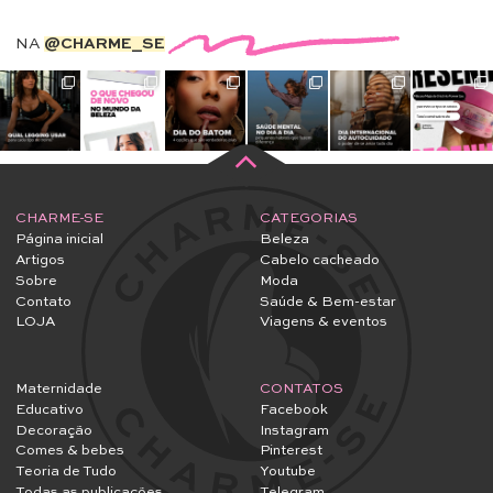
NA
@CHARME_SE
CHARME-SE
CATEGORIAS
Página inicial
Beleza
Artigos
Cabelo cacheado
Sobre
Moda
Contato
Saúde & Bem-estar
LOJA
Viagens & eventos
Maternidade
CONTATOS
Educativo
Facebook
Decoração
Instagram
Comes & bebes
Pinterest
Teoria de Tudo
Youtube
Todas as publicações
Telegram