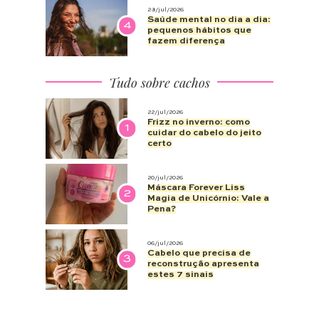
28/jul/2026
Saúde mental no dia a dia:
4
pequenos hábitos que
fazem diferença
Tudo sobre cachos
22/jul/2026
Frizz no inverno: como
1
cuidar do cabelo do jeito
certo
20/jul/2026
Máscara Forever Liss
2
Magia de Unicórnio: Vale a
Pena?
06/jul/2026
Cabelo que precisa de
3
reconstrução apresenta
estes 7 sinais