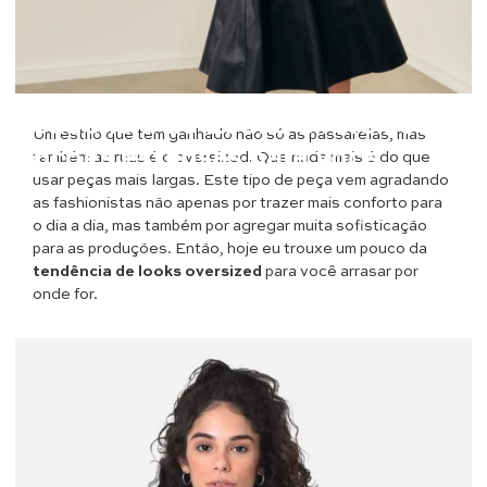
Moda
Tendência de Looks Oversized: 5
Um estilo que tem ganhado não só as passarelas, mas
opções estilosas para você
também as ruas é o oversized. Que nada mais é do que
usar peças mais largas. Este tipo de peça vem agradando
as fashionistas não apenas por trazer mais conforto para
o dia a dia, mas também por agregar muita sofisticação
para as produções. Então, hoje eu trouxe um pouco da
tendência de looks oversized
para você arrasar por
onde for.