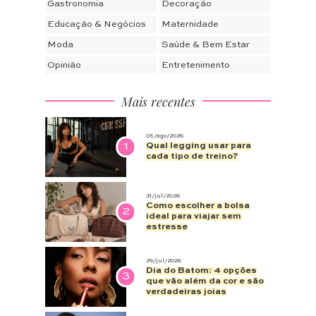
Gastronomia
Decoração
Educação & Negócios
Maternidade
Moda
Saúde & Bem Estar
Opinião
Entretenimento
Mais recentes
05/ago/2026
1
Qual legging usar para
cada tipo de treino?
31/jul/2026
Como escolher a bolsa
2
ideal para viajar sem
estresse
29/jul/2026
Dia do Batom: 4 opções
3
que vão além da cor e são
verdadeiras joias