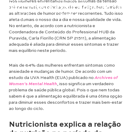
Nós mulheres enfrentamos muitos sintomas da tensão
Nutricionista explica relação da
pré-menstrual, como inchaço, dores, fadiga. Mas também
as alterações de humor podem ser recorrentes. Tudo isso
nutrição com a TPM
afeta demais o nosso dia a dia e nossa qualidade de vida.
No entanto, de acordo com a nutricionista e
Coordenadora de Conteúdo do Professional HUB da
Puravida, Carla Fiorillo (CRN SP 21511), a alimentação
adequada é aliada para diminuir esses sintomas e trazer
mais equilíbrio neste período.
Mais de 64% das mulheres enfrentam sintomas como
ansiedade e mudanças de humor. De acordo com um
estudo da UVA Health (EUA) publicado no
Archives of
Women’s Mental Health
, isso significa um verdadeiro
problema de saúde pública global. Pois o que nem todas
sabem é que a alimentação equilibrada é uma ótima opção
para diminuir esses desconfortos e trazer mais bem-estar
ao longo do ciclo.
Nutricionista explica a relação