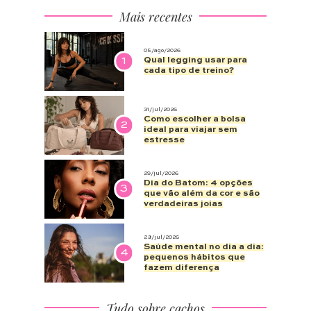
Mais recentes
05/ago/2026
1
Qual legging usar para
cada tipo de treino?
31/jul/2026
Como escolher a bolsa
2
ideal para viajar sem
estresse
29/jul/2026
Dia do Batom: 4 opções
3
que vão além da cor e são
verdadeiras joias
28/jul/2026
Saúde mental no dia a dia:
4
pequenos hábitos que
fazem diferença
Tudo sobre cachos