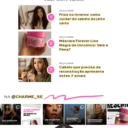
22/jul/2026
Frizz no inverno: como
1
cuidar do cabelo do jeito
certo
20/jul/2026
Máscara Forever Liss
2
Magia de Unicórnio: Vale a
Pena?
06/jul/2026
Cabelo que precisa de
3
reconstrução apresenta
estes 7 sinais
NA
@CHARME_SE