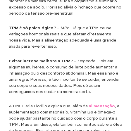
hidratar da maneira certa, ajuda o organismo a eliminar o
excesso de sódio. Por isso alivia o inchaço que ocorre no
período da tensão pré-menstrual.
TPM é só psicológico
? –
Mito
. Já que a TPM causa
variações hormonais reais e que afetam diretamente
nossa vida. Mas a alimentação adequada é uma grande
aliada para reverter isso.
Evitar lactose melhora a TPM
? –
Depende
. Pois em
algumas mulheres, o consumo de leite pode aumentar a
inflamação ou o desconforto abdominal. Mas essa não é
uma regra. Por isso, é tão importante se cuidar, entender
seu corpo e suas necessidades. Pois só assim
conseguimos nos cuidar da meneira certa.
A Dra. Carla Fiorillo explica que, além da
alimentação
, a
suplementação com magnésio, vitamina B6 e ômega-3
pode ajudar bastante no cuidado com o corpo durante a
TPM. Mas além disso, ela também comentou sobre o óleo
de borragem. Pois ele pode contribuir para aliviar os