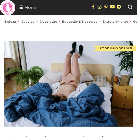
Menu
Beleza
Cabelos
Decoração
Educação & Negócios
Entretenimento
Ga
27 DE MAIO DE 2025
Saúde & Bem Estar
Tensão Pré-Menstrual: