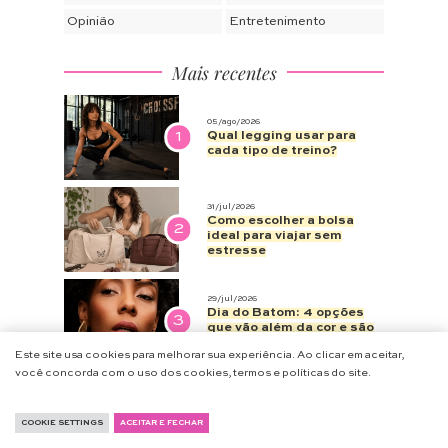
Opinião
Entretenimento
Mais recentes
05/ago/2026
1
Qual legging usar para
cada tipo de treino?
31/jul/2026
Como escolher a bolsa
2
ideal para viajar sem
estresse
29/jul/2026
Dia do Batom: 4 opções
3
que vão além da cor e são
verdadeiras joias
Este site usa cookies para melhorar sua experiência. Ao clicar em aceitar,
você concorda com o uso dos cookies, termos e políticas do site.
28/jul/2026
Saúde mental no dia a dia:
4
pequenos hábitos que
COOKIE SETTINGS
ACEITAR E FECHAR
fazem diferença