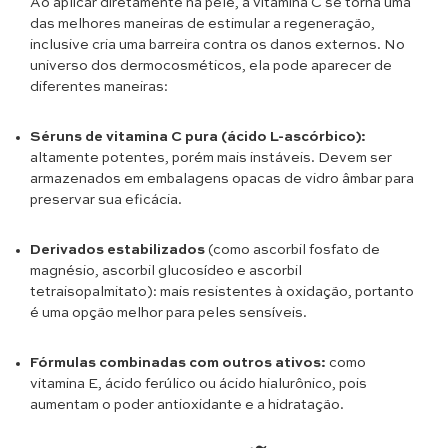
Ao aplicar diretamente na pele, a vitamina C se torna uma
das melhores maneiras de estimular a regeneração,
inclusive cria uma barreira contra os danos externos. No
universo dos dermocosméticos, ela pode aparecer de
diferentes maneiras:
Séruns de vitamina C pura (ácido L-ascórbico):
altamente potentes, porém mais instáveis. Devem ser
armazenados em embalagens opacas de vidro âmbar para
preservar sua eficácia.
Derivados estabilizados
(como ascorbil fosfato de
magnésio, ascorbil glucosídeo e ascorbil
tetraisopalmitato): mais resistentes à oxidação, portanto
é uma opção melhor para peles sensíveis.
Fórmulas combinadas com outros ativos:
como
vitamina E, ácido ferúlico ou ácido hialurônico, pois
aumentam o poder antioxidante e a hidratação.