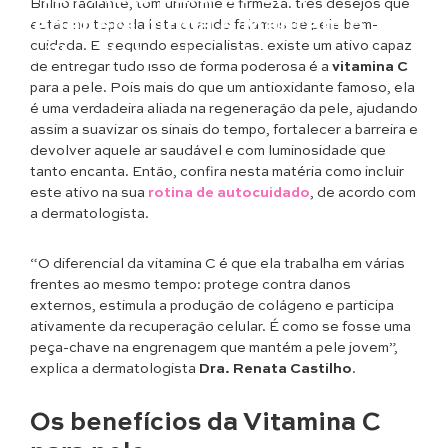
Brilho radiante, tom uniforme e firmeza: três desejos que
Regenera, firma e Mantem o
estão no topo da lista quando falamos de pele bem-
cuidada. E, segundo especialistas, existe um ativo capaz
Brilho Naturalmente
de entregar tudo isso de forma poderosa é a
vitamina C
para a pele. Pois mais do que um antioxidante famoso, ela
é uma verdadeira aliada na regeneração da pele, ajudando
assim a suavizar os sinais do tempo, fortalecer a barreira e
devolver aquele ar saudável e com luminosidade que
tanto encanta. Então, confira nesta matéria como incluir
este ativo na sua
rotina de autocuidado
, de acordo com
a dermatologista.
“O diferencial da vitamina C é que ela trabalha em várias
frentes ao mesmo tempo: protege contra danos
externos, estimula a produção de colágeno e participa
ativamente da recuperação celular. É como se fosse uma
peça-chave na engrenagem que mantém a pele jovem”,
explica a dermatologista
Dra. Renata Castilho
.
Os benefícios da Vitamina C