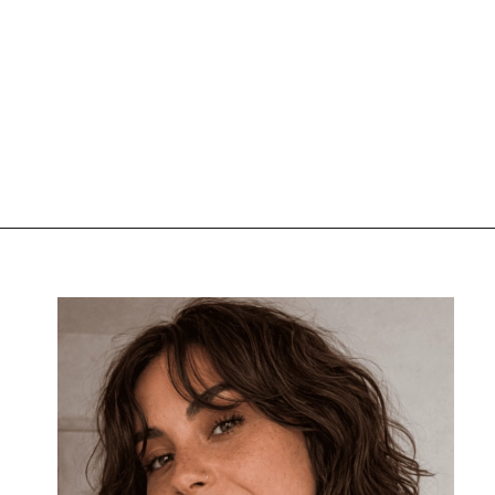
Opening
https://s.shopee.com.br/3LMajgXrHT