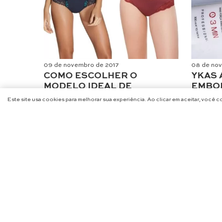
09 de novembro de 2017
08 de nov
COMO ESCOLHER O
YKAS 
MODELO IDEAL DE
EMBO
CALCINHA
RESE
Este site usa cookies para melhorar sua experiência. Ao clicar em aceitar, você 
Moda
Beleza
,
C
NA
@CHARME_SE