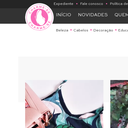
Expediente
•
Fale conosco
•
Política d
INÍCIO
NOVIDADES
QUE
Beleza
Cabelos
Decoração
Educ