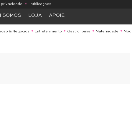
e privacidade
•
Publicações
M SOMOS
LOJA
APOIE
ação & Negócios
Entretenimento
Gastronomia
Maternidade
Mod