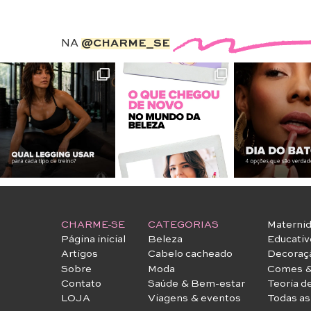
NA
@CHARME_SE
CHARME-SE
CATEGORIAS
Materni
Página inicial
Beleza
Educativ
Artigos
Cabelo cacheado
Decoraç
Sobre
Moda
Comes &
Contato
Saúde & Bem-estar
Teoria d
LOJA
Viagens & eventos
Todas as