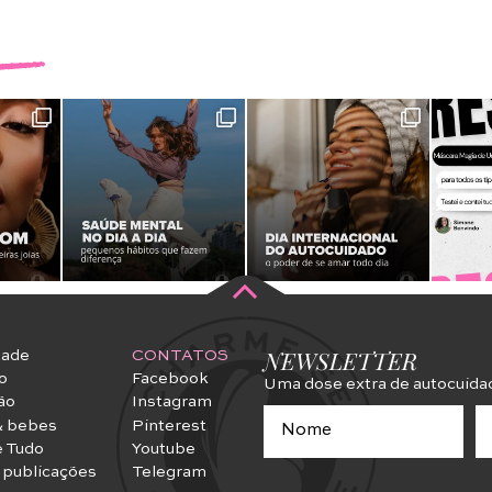
NEWSLETTER
dade
CONTATOS
o
Facebook
Uma dose extra de autocuida
ão
Instagram
 bebes
Pinterest
e Tudo
Youtube
 publicações
Telegram