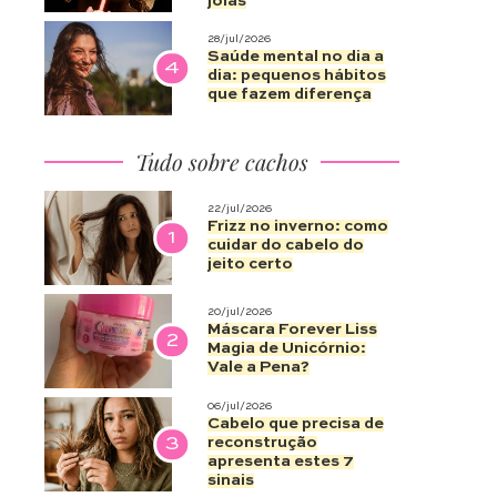
joias
28/jul/2026
Saúde mental no dia a
4
dia: pequenos hábitos
que fazem diferença
Tudo sobre cachos
22/jul/2026
Frizz no inverno: como
1
cuidar do cabelo do
jeito certo
20/jul/2026
Máscara Forever Liss
2
Magia de Unicórnio:
Vale a Pena?
06/jul/2026
Cabelo que precisa de
3
reconstrução
apresenta estes 7
sinais