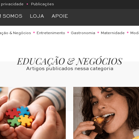
e privacidade
•
Publicações
M SOMOS
LOJA
APOIE
ação & Negócios
Entretenimento
Gastronomia
Maternidade
Mod
EDUCAÇÃO & NEGÓCIOS
Artigos publicados nessa categoria