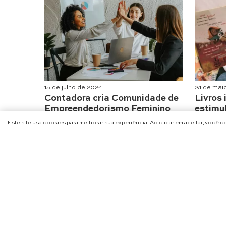
15 de julho de 2024
31 de mai
Contadora cria Comunidade de
Livros 
Empreendedorismo Feminino
estimu
invent
Educação & Negócios
Este site usa cookies para melhorar sua experiência. Ao clicar em aceitar, você 
Educação
NA
@CHARME_SE