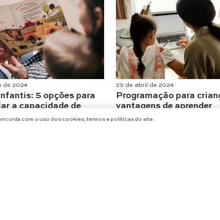
o de 2024
29 de abril de 2024
infantis: 5 opções para
Programação para crian
lar a capacidade de
vantagens de aprender
ar
tecnologia
concorda com o uso dos cookies, termos e políticas do site.
 & Negócios
,
Maternidade
Maternidade
,
Educação & Negócio
CARREGAR MAIS