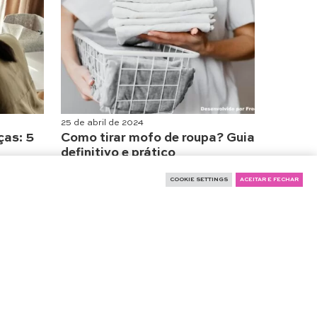
25 de abril de 2024
ças: 5
Como tirar mofo de roupa? Guia
definitivo e prático
Moda
,
Educação & Negócios
COOKIE SETTINGS
ACEITAR E FECHAR
s