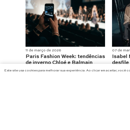
11 de março de 2026
07 de ma
Paris Fashion Week: tendências
Isabel
de inverno Chloé e Balmain
desfil
Moda
Moda
Este site usa cookies para melhorar sua experiência. Ao clicar em aceitar, você 
NA
@CHARME_SE