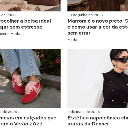
o de 2026
29 de junho de 2026
scolher a bolsa ideal
Marrom é o novo preto: 5
ajar sem estresse
e como usar a cor da es
sem errar
mento
,
Moda
Moda
o de 2026
11 de maio de 2026
ências em calçados que
Estética napoleônica ch
rão o Verão 2027
araras da Renner