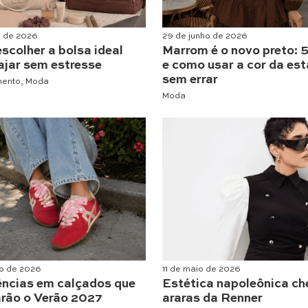
o de 2026
29 de junho de 2026
scolher a bolsa ideal
Marrom é o novo preto: 5
ajar sem estresse
e como usar a cor da es
sem errar
mento
,
Moda
Moda
o de 2026
11 de maio de 2026
ências em calçados que
Estética napoleônica ch
rão o Verão 2027
araras da Renner