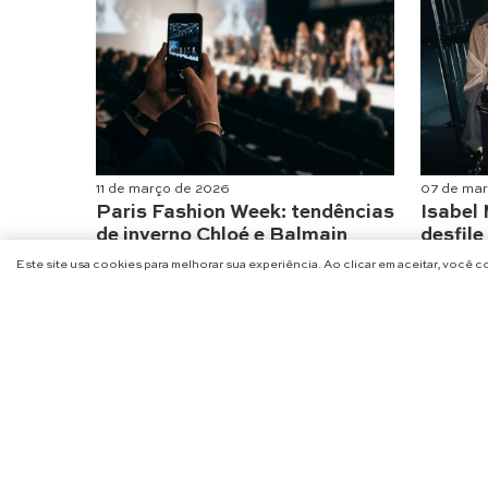
11 de março de 2026
07 de ma
Paris Fashion Week: tendências
Isabel
de inverno Chloé e Balmain
desfil
Moda
Moda
Este site usa cookies para melhorar sua experiência. Ao clicar em aceitar, você 
NA
@CHARME_SE