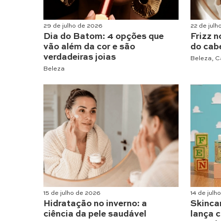
29 de julho de 2026
22 de jul
Dia do Batom: 4 opções que
Frizz n
vão além da cor e são
do cabe
verdadeiras joias
Beleza
,
C
Beleza
15 de julho de 2026
14 de julh
Hidratação no inverno: a
Skinca
ciência da pele saudável
lança c