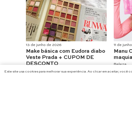
13 de junho de 2026
11 de junh
Make básica com Eudora diabo
Manu C
Veste Prada + CUPOM DE
maquia
DESCONTO
Beleza
Beleza
Este site usa cookies para melhorar sua experiência. Ao clicar em aceitar, você 
NA
@CHARME_SE