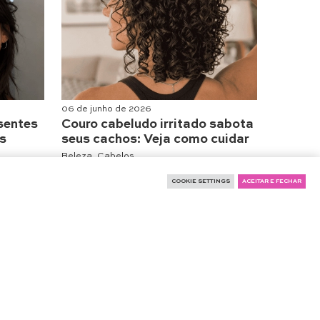
06 de junho de 2026
sentes
Couro cabeludo irritado sabota
is
seus cachos: Veja como cuidar
Beleza
,
Cabelos
COOKIE SETTINGS
ACEITAR E FECHAR