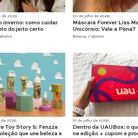
ho de 2026
20 de julho de 2026
o inverno: como cuidar
Máscara Forever Liss M
lo do jeito certo
Unicórnio: Vale a Pena?
abelos
Beleza
,
Cabelos
o de 2026
10 de julho de 2026
re Toy Story 5: Fenzza
Dentro da UAUBox: o qu
oleção que une beleza e
na edição + cupom e pro