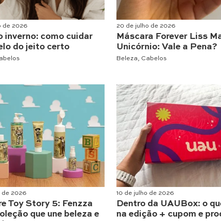
ho de 2026
20 de julho de 2026
o inverno: como cuidar
Máscara Forever Liss M
lo do jeito certo
Unicórnio: Vale a Pena?
abelos
Beleza
,
Cabelos
o de 2026
10 de julho de 2026
re Toy Story 5: Fenzza
Dentro da UAUBox: o qu
oleção que une beleza e
na edição + cupom e pro