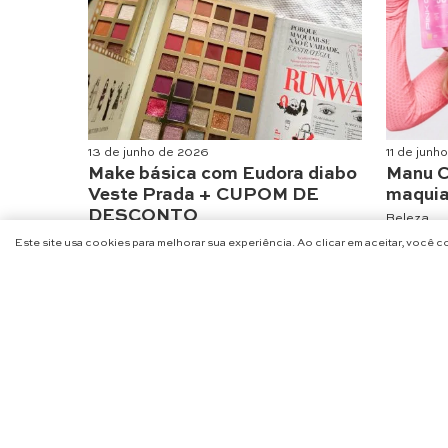
13 de junho de 2026
11 de junh
Make básica com Eudora diabo
Manu C
Veste Prada + CUPOM DE
maquia
DESCONTO
Beleza
Beleza
Este site usa cookies para melhorar sua experiência. Ao clicar em aceitar, você 
NA
@CHARME_SE