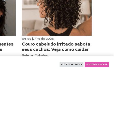
06 de junho de 2026
sentes
Couro cabeludo irritado sabota
is
seus cachos: Veja como cuidar
Beleza
,
Cabelos
COOKIE SETTINGS
ACEITAR E FECHAR