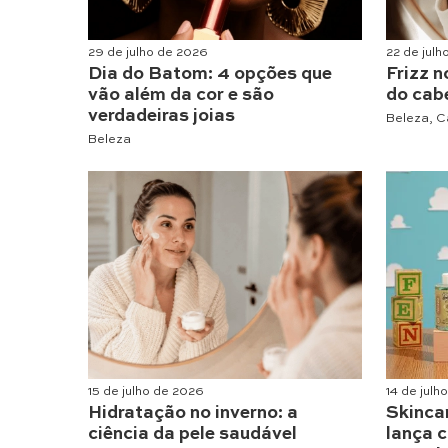
29 de julho de 2026
22 de jul
Dia do Batom: 4 opções que
Frizz n
vão além da cor e são
do cabe
verdadeiras joias
Beleza
,
C
Beleza
15 de julho de 2026
14 de julh
Hidratação no inverno: a
Skinca
ciência da pele saudável
lança c