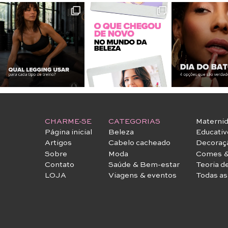
CHARME-SE
CATEGORIAS
Materni
Página inicial
Beleza
Educativ
Artigos
Cabelo cacheado
Decoraç
Sobre
Moda
Comes &
Contato
Saúde & Bem-estar
Teoria d
LOJA
Viagens & eventos
Todas as