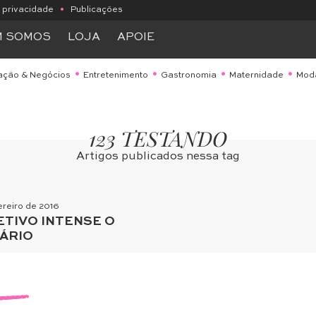
e privacidade
•
Publicações
M SOMOS
LOJA
APOIE
ação & Negócios
Entretenimento
Gastronomia
Maternidade
Mod
123 TESTANDO
Artigos publicados nessa tag
ereiro de 2016
TIVO INTENSE O
ÁRIO