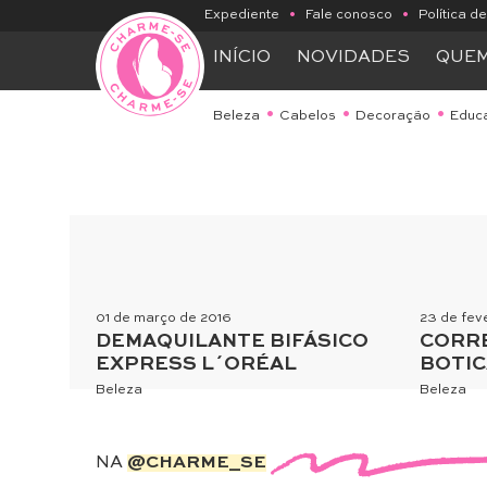
Expediente
•
Fale conosco
•
Política d
INÍCIO
NOVIDADES
QUE
Beleza
Cabelos
Decoração
Educ
01 de março de 2016
23 de fev
DEMAQUILANTE BIFÁSICO
CORRE
EXPRESS L´ORÉAL
BOTIC
Beleza
Beleza
NA
@CHARME_SE