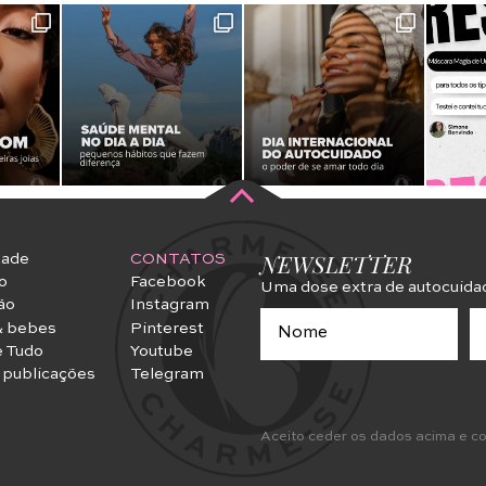
NEWSLETTER
dade
CONTATOS
o
Facebook
Uma dose extra de autocuida
ão
Instagram
 bebes
Pinterest
e Tudo
Youtube
 publicações
Telegram
Aceito ceder os dados acima e c