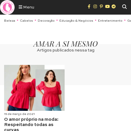
Menu
Beleza
Cabelos
Decoração
Educação & Negócios
Entretenimento
Ga
AMAR A SI MESMO
Artigos publicados nessa tag
15 de março de 2021
O amor próprio na moda:
Respeitando todas as
curvas