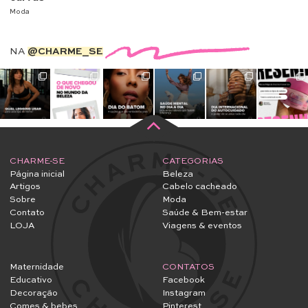
Moda
NA
@CHARME_SE
CHARME-SE
CATEGORIAS
Página inicial
Beleza
Artigos
Cabelo cacheado
Sobre
Moda
Contato
Saúde & Bem-estar
LOJA
Viagens & eventos
Maternidade
CONTATOS
Educativo
Facebook
Decoração
Instagram
Comes & bebes
Pinterest