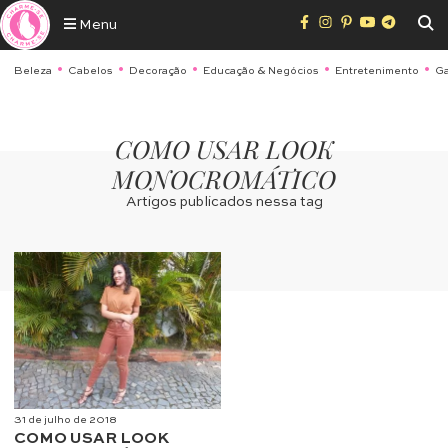
Menu
Beleza
Cabelos
Decoração
Educação & Negócios
Entretenimento
Ga
COMO USAR LOOK
MONOCROMÁTICO
Artigos publicados nessa tag
31 de julho de 2018
COMO USAR LOOK