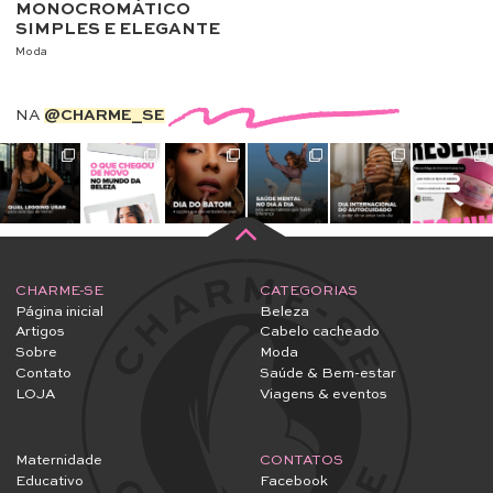
MONOCROMÁTICO
SIMPLES E ELEGANTE
Moda
NA
@CHARME_SE
CHARME-SE
CATEGORIAS
Página inicial
Beleza
Artigos
Cabelo cacheado
Sobre
Moda
Contato
Saúde & Bem-estar
LOJA
Viagens & eventos
Maternidade
CONTATOS
Educativo
Facebook