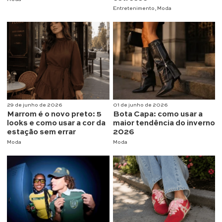
Entretenimento
,
Moda
29 de junho de 2026
01 de junho de 2026
Marrom é o novo preto: 5
Bota Capa: como usar a
looks e como usar a cor da
maior tendência do inverno
estação sem errar
2026
Moda
Moda