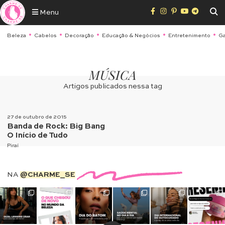
Menu
Beleza
Cabelos
Decoração
Educação & Negócios
Entretenimento
Ga
MÚSICA
Artigos publicados nessa tag
27 de outubro de 2015
Banda de Rock: Big Bang
O Início de Tudo
Piraí
NA
@CHARME_SE