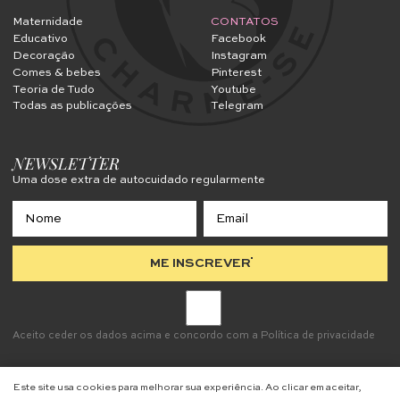
Maternidade
CONTATOS
Educativo
Facebook
Decoração
Instagram
Comes & bebes
Pinterest
Teoria de Tudo
Youtube
Todas as publicações
Telegram
NEWSLETTER
Uma dose extra de autocuidado regularmente
ME INSCREVER
Aceito ceder os dados acima e concordo com a
Política de privacidade
Este site usa cookies para melhorar sua experiência. Ao clicar em aceitar,
ME SER VOCÊ MESMA
•
CHARME-SE
•
É UM CHARME SER VOCÊ MESMA
•
CHARM