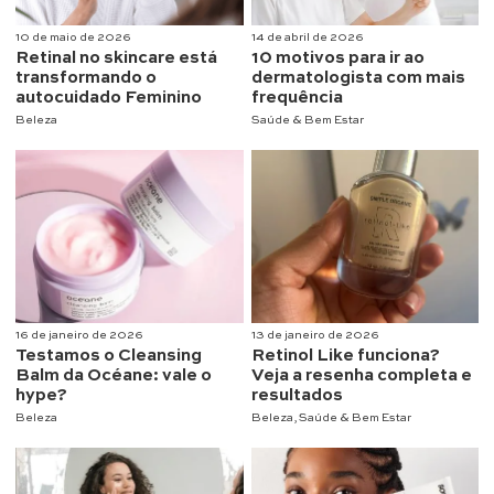
10 de maio de 2026
14 de abril de 2026
Retinal no skincare está
10 motivos para ir ao
transformando o
dermatologista com mais
autocuidado Feminino
frequência
Beleza
Saúde & Bem Estar
16 de janeiro de 2026
13 de janeiro de 2026
Testamos o Cleansing
Retinol Like funciona?
Balm da Océane: vale o
Veja a resenha completa e
hype?
resultados
Beleza
Beleza
,
Saúde & Bem Estar