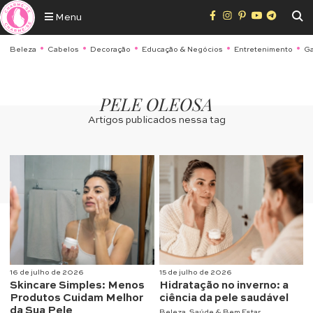
Menu
Beleza
Cabelos
Decoração
Educação & Negócios
Entretenimento
Ga
PELE OLEOSA
Artigos publicados nessa tag
16 de julho de 2026
15 de julho de 2026
Skincare Simples: Menos
Hidratação no inverno: a
Produtos Cuidam Melhor
ciência da pele saudável
da Sua Pele
Beleza
,
Saúde & Bem Estar