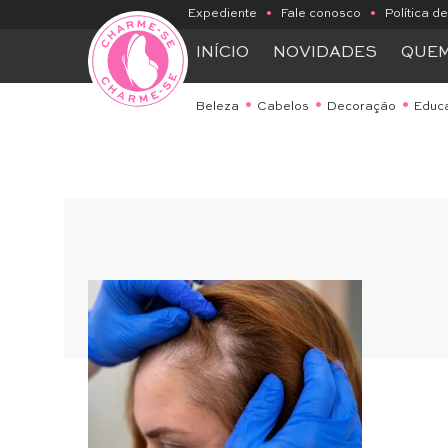
Expediente
•
Fale conosco
•
Política d
INÍCIO
NOVIDADES
QUE
Beleza
Cabelos
Decoração
Educ