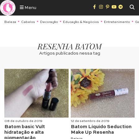
Menu
Beleza
Cabelos
Decoração
Educação & Negócios
Entretenimento
Ga
RESENHA BATOM
Artigos publicados nessa tag
08 de outubro de 2019
12 de setembro de 2019
Batom basic Vult
Batom Líquido Seduction
hidratação e alta
Make Up Resenha
pigmentação
Beleza