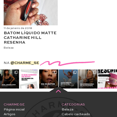
11 de janeiro de 2018
BATOM LÍQUIDO MATTE
CATHARINE HILL
RESENHA
Beleza
NA
@CHARME_SE
CHARME-SE
CATEGORIAS
Página inicial
Beleza
Artigos
Cabelo cacheado