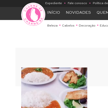
Expediente
•
Fale conosco
•
Política d
INÍCIO
NOVIDADES
QUE
Beleza
Cabelos
Decoração
Educ