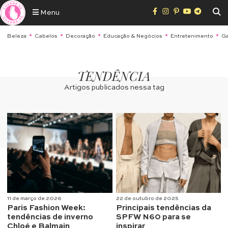
Menu
Beleza
Cabelos
Decoração
Educação & Negócios
Entretenimento
Ga
TENDÊNCIA
Artigos publicados nessa tag
11 de março de 2026
22 de outubro de 2025
Paris Fashion Week:
Principais tendências da
tendências de inverno
SPFW N60 para se
Chloé e Balmain
inspirar