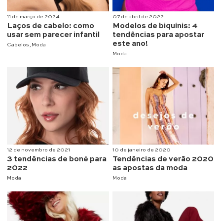
11 de março de 2024
07 de abril de 2022
Laços de cabelo: como
Modelos de biquínis: 4
usar sem parecer infantil
tendências para apostar
este ano!
Cabelos
,
Moda
Moda
12 de novembro de 2021
10 de janeiro de 2020
3 tendências de boné para
Tendências de verão 2020
2022
as apostas da moda
Moda
Moda