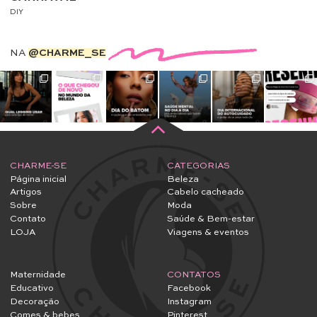
DIY
NA
@CHARME_SE
CHARME-SE
CATEGORIAS
Página inicial
Beleza
Artigos
Cabelo cacheado
Sobre
Moda
Contato
Saúde & Bem-estar
LOJA
Viagens & eventos
Maternidade
CONTATOS
Educativo
Facebook
Decoração
Instagram
Comes & bebes
Pinterest