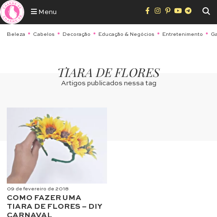
Menu
Beleza
Cabelos
Decoração
Educação & Negócios
Entretenimento
Ga
TIARA DE FLORES
Artigos publicados nessa tag
09 de fevereiro de 2018
COMO FAZER UMA
TIARA DE FLORES – DIY
CARNAVAL