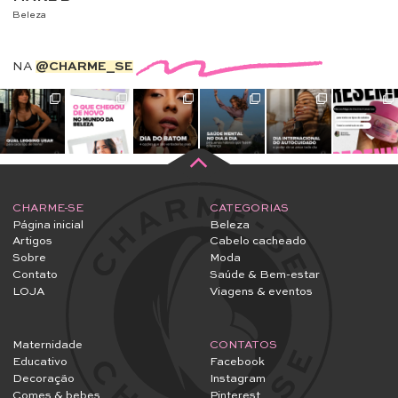
Beleza
NA
@CHARME_SE
CHARME-SE
CATEGORIAS
Página inicial
Beleza
Artigos
Cabelo cacheado
Sobre
Moda
Contato
Saúde & Bem-estar
LOJA
Viagens & eventos
Maternidade
CONTATOS
Educativo
Facebook
Decoração
Instagram
Comes & bebes
Pinterest