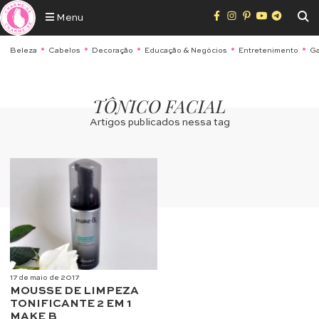
Menu
Beleza
Cabelos
Decoração
Educação & Negócios
Entretenimento
Ga
TÔNICO FACIAL
Artigos publicados nessa tag
17 de maio de 2017
MOUSSE DE LIMPEZA
TONIFICANTE 2 EM 1
MAKE B