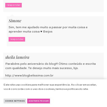
responder
Simone
Sim, tem me ajudado muito a passar por muita coisa e
aprender muita coisa ♥ Beijos
responder
sheila lameira
Parabéns pelo aniversário do blog!!! Ótimo conteúdo e escrita
com qualidade. Te desejo muito mais sucesso, bjs.
http://www.blogbelissima.com.br
responder
Este site usa cookies para melhorar sua experiência. Ao clicar em aceitar,
você concorda com o uso dos cookies, termos e políticas do site.
Simone
COOKIE SETTINGS
ACEITAR E FECHAR
Oi Sheila, muito obrigada ♥♥♥