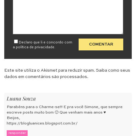
Declaro que li e concordo com
a
política de privacidade
.
Este site utiliza o Akismet para reduzir spam.
Saiba como seus
dados em comentários são processados
.
Luana Souza
Parabéns para o Charme-se!!! E pra você Simone, que sempre
escreve posts muito bom 🙂 Que venham mais anos ♥
Beijos,
https://blogluanices.blogspot.com.br/
responder