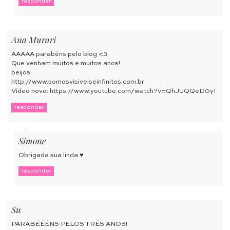
responder
Ana Murari
AAAAA parabéns pelo blog <3
Que venham muitos e muitos anos!
beijos
http://www.somosvisiveiseinfinitos.com.br
Vídeo novo:
https://www.youtube.com/watch?v=QhJUQQeD0yI
responder
Simone
Obrigada sua linda ♥
responder
Su
PARABÉÉÉNS PELOS TRÊS ANOS!