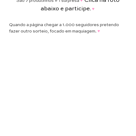
Clica na foto
São 7 produtinhos + 1 surpresa
♥
abaixo e participe
.
♥
Quando a página chegar a 1.000 seguidores pretendo
fazer outro sorteio, focado em maquiagem.
♥