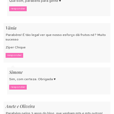
Que bom, parabéns para gente ♥
responder
Vânia
Parabéns! É tão legal ver que nosso esforço dá frutos né? Muito
sucesso
Zíper Chique
responder
Simone
Sim, com certeza. Obrigada ♥
responder
Anete e Oliveira
Parabéns pelos 3 anos do blog, que venham mts e mts outros!