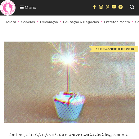
Menu
Beleza
Cabelos
Decoração
Educação & Negócios
Entretenimento
Ga
19 DE JANEIRO DE 2018
BLOG
ANIVERSÁRIO DO BLOG 3
Ontem, dia 18/01/2018 foi o
aniversário do blog
3 anos.