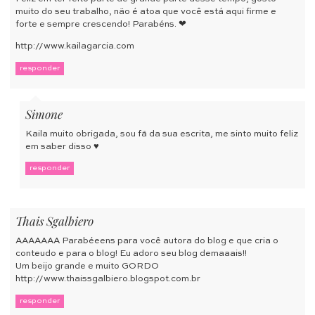
muito do seu trabalho, não é atoa que você está aqui firme e
forte e sempre crescendo! Parabéns. ❤
http://www.kailagarcia.com
responder
Simone
Kaila muito obrigada, sou fã da sua escrita, me sinto muito feliz
em saber disso ♥
responder
Thais Sgalbiero
AAAAAAA Parabéeens para você autora do blog e que cria o
conteudo e para o blog! Eu adoro seu blog demaaais!!
Um beijo grande e muito GORDO
http://www.thaissgalbiero.blogspot.com.br
responder