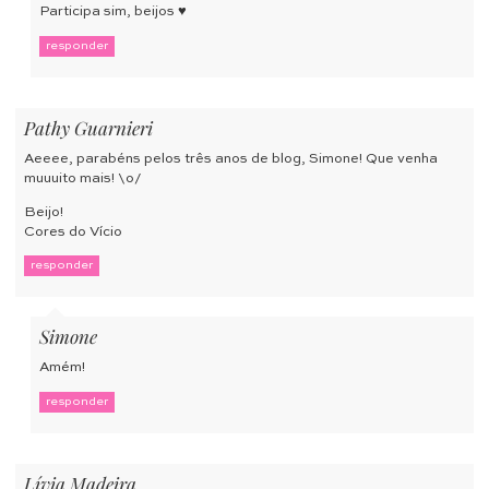
Participa sim, beijos ♥
responder
Pathy Guarnieri
Aeeee, parabéns pelos três anos de blog, Simone! Que venha
muuuito mais! \o/
Beijo!
Cores do Vício
responder
Simone
Amém!
responder
Lívia Madeira