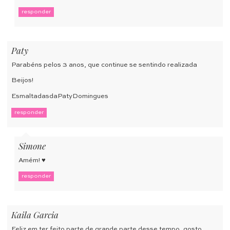
responder
Paty
Parabéns pelos 3 anos, que continue se sentindo realizada
Beijos!
EsmaltadasdaPatyDomingues
responder
Simone
Amém! ♥
responder
Kaila Garcia
Feliz em ter feito parte de grande parte desse tempo, gosto