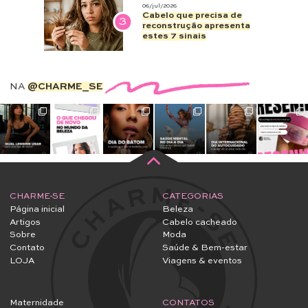
06/jul/2026
Cabelo que precisa de
3
reconstrução apresenta
estes 7 sinais
NA
@CHARME_SE
CHARME-SE
CATEGORIAS
Página inicial
Beleza
Artigos
Cabelo cacheado
Sobre
Moda
Contato
Saúde & Bem-estar
LOJA
Viagens & eventos
Maternidade
CONTATOS