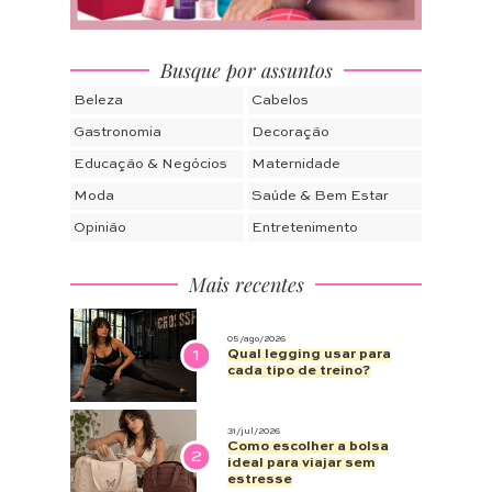
Busque por assuntos
Beleza
Cabelos
Gastronomia
Decoração
Educação & Negócios
Maternidade
Moda
Saúde & Bem Estar
Opinião
Entretenimento
Mais recentes
05/ago/2026
1
Qual legging usar para
cada tipo de treino?
31/jul/2026
Como escolher a bolsa
2
ideal para viajar sem
estresse