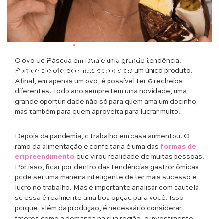
Educação & Negócios
•
Gastronomia
Ovo de Páscoa em fatia:
O ovo de Páscoa em fatia é uma grande tendência.
tendência irresistível
Porque ele oferece mais opções em um único produto.
Afinal, em apenas um ovo, é possível ter 6 recheios
diferentes. Todo ano sempre tem uma novidade, uma
grande oportunidade não só para quem ama um docinho,
mas também para quem aproveita para lucrar muito.
Depois da pandemia, o trabalho em casa aumentou. O
ramo da alimentação e confeitaria é uma das
formas de
empreendimento
que virou realidade de muitas pessoas.
Por isso, ficar por dentro das tendências gastronômicas
pode ser uma maneira inteligente de ter mais sucesso e
lucro no trabalho. Mas é importante analisar com cautela
se essa é realmente uma boa opção para você. Isso
porque, além da produção, é necessário considerar
fatores como a demanda na sua região, o investimento