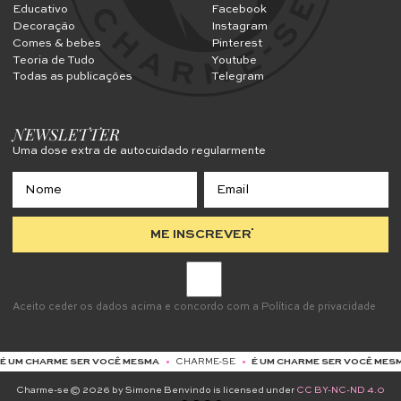
Educativo
Facebook
Decoração
Instagram
Comes & bebes
Pinterest
Teoria de Tudo
Youtube
Todas as publicações
Telegram
NEWSLETTER
Uma dose extra de autocuidado regularmente
ME INSCREVER
Aceito ceder os dados acima e concordo com a
Política de privacidade
ESMA
•
CHARME-SE
•
É UM CHARME SER VOCÊ MESMA
•
CHARME-SE
•
É UM 
Charme-se © 2026 by Simone Benvindo is licensed under
CC BY-NC-ND 4.0