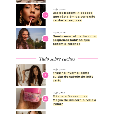
29/jul/2026
Dia do Batom: 4 opções
3
que vão além da cor e são
verdadeiras joias
28/jul/2026
Saúde mental no dia a dia:
4
pequenos hábitos que
fazem diferença
Tudo sobre cachos
22/jul/2026
Frizz no inverno: como
1
cuidar do cabelo do jeito
certo
20/jul/2026
Máscara Forever Liss
2
Magia de Unicórnio: Vale a
Pena?