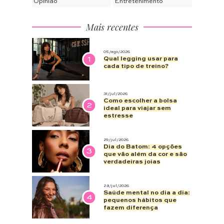
Opinião
Entretenimento
Mais recentes
05/ago/2026
1
Qual legging usar para
cada tipo de treino?
31/jul/2026
Como escolher a bolsa
2
ideal para viajar sem
estresse
29/jul/2026
Dia do Batom: 4 opções
3
que vão além da cor e são
verdadeiras joias
28/jul/2026
Saúde mental no dia a dia:
4
pequenos hábitos que
fazem diferença