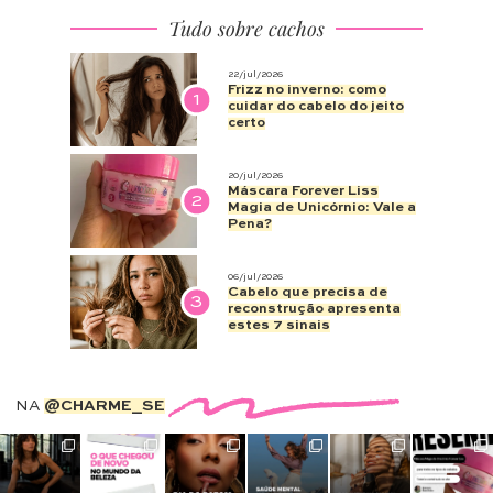
Tudo sobre cachos
22/jul/2026
Frizz no inverno: como
1
cuidar do cabelo do jeito
certo
20/jul/2026
Máscara Forever Liss
2
Magia de Unicórnio: Vale a
Pena?
06/jul/2026
Cabelo que precisa de
3
reconstrução apresenta
estes 7 sinais
NA
@CHARME_SE