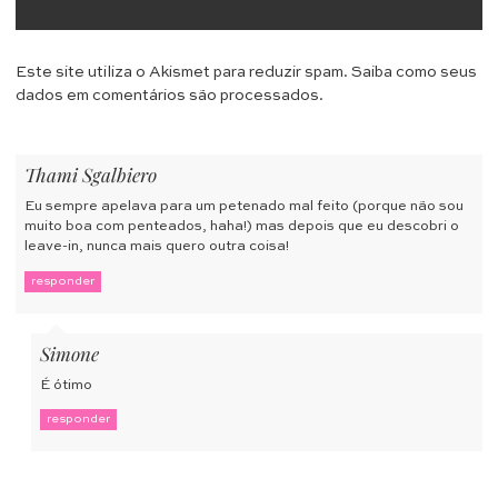
Este site utiliza o Akismet para reduzir spam.
Saiba como seus
dados em comentários são processados
.
Thami Sgalbiero
Eu sempre apelava para um petenado mal feito (porque não sou
muito boa com penteados, haha!) mas depois que eu descobri o
leave-in, nunca mais quero outra coisa!
responder
Simone
É ótimo
responder