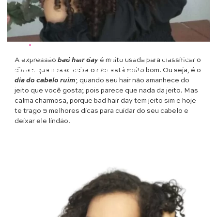
Beleza
•
Cabelos
5 melhores dicas para cuidar do
A expressão
bad hair day
é muito usada para classificar o
cabelo no bad hair day
dia em que nosso cabelo não está muito bom. Ou seja, é o
dia do cabelo ruim
; quando seu hair não amanhece do
jeito que você gosta; pois parece que nada da jeito. Mas
calma charmosa, porque bad hair day tem jeito sim e hoje
te trago 5 melhores dicas para cuidar do seu cabelo e
deixar ele lindão.