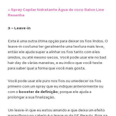
» Spray Capilar hidratante Água de coco Salon Line
Resenha
3 – Leave-in
Esta é uma outra ótima opção para deixar os fios lindos. O
leave-in costuma ter geralmente uma textura mais leve,
então ele ajuda super a alinhar os fios tanto com eles
úmidos, ou até mesmo secos. Você pode usar ele no bad
hair day de várias maneiras, e eu indico que você teste
para saber qual a forma que você mais gosta.
Você pode usar ele puro nos fios ou umedecer os fios
primeiro com um spray que eu indiquei anteriormente ou
com o
booster de definição
; porque ele ajuda a
prolongar a sua finalização.
Um leave-in que eu estou amando e que deixa um efeito
maravilhoso no cabelo é o leave-in da GE Beauty. Pois na