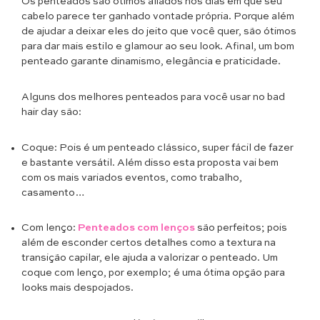
Os penteados são ótimos aliados nos dias em que seu
cabelo parece ter ganhado vontade própria. Porque além
de ajudar a deixar eles do jeito que você quer, são ótimos
para dar mais estilo e glamour ao seu look. Afinal, um bom
penteado garante dinamismo, elegância e praticidade.
Alguns dos melhores penteados para você usar no bad
hair day são:
Coque: Pois é um penteado clássico, super fácil de fazer
e bastante versátil. Além disso esta proposta vai bem
com os mais variados eventos, como trabalho,
casamento…
Com lenço:
Penteados com lenços
são perfeitos; pois
além de esconder certos detalhes como a textura na
transição capilar, ele ajuda a valorizar o penteado. Um
coque com lenço, por exemplo; é uma ótima opção para
looks mais despojados.