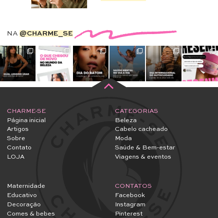
NA
@CHARME_SE
CHARME-SE
CATEGORIAS
Página inicial
Beleza
Artigos
Cabelo cacheado
Sobre
Moda
Contato
Saúde & Bem-estar
LOJA
Viagens & eventos
Maternidade
CONTATOS
Educativo
Facebook
Decoração
Instagram
Comes & bebes
Pinterest