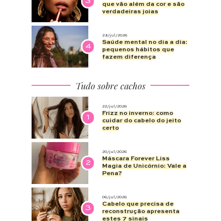
3
que vão além da cor e são
verdadeiras joias
28/jul/2026
Saúde mental no dia a dia:
4
pequenos hábitos que
fazem diferença
Tudo sobre cachos
22/jul/2026
Frizz no inverno: como
1
cuidar do cabelo do jeito
certo
20/jul/2026
Máscara Forever Liss
2
Magia de Unicórnio: Vale a
Pena?
06/jul/2026
Cabelo que precisa de
3
reconstrução apresenta
estes 7 sinais