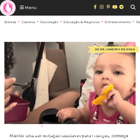
Menu
Beleza
Cabelos
Decoração
Educação & Negócios
Entretenimento
Ga
30 DE JANEIRO DE 2024
Saúde & Bem Estar
•
Maternidade
Alimentação saudável para
Manter uma alimentação saudável para crianças, começa