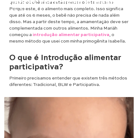
crianças: introdução alimentar do
quando o bebê ainda está apenas no leite materno.
Porque este, é o alimento mais completo. Isso significa
bebê
que até os 6 meses, o bebê não precisa de nada além
disso. Mas a partir deste tempo, a amamentação deve ser
complementada com outros alimentos. Minha Mariáh
começou a
introdução alimentar participativa
, o
mesmo método que usei com minha primogênita Isabella.
O que é Introdução alimentar
participativa?
Primeiro precisamos entender que existem três métodos
diferentes: Tradicional, BLW e Participativa.