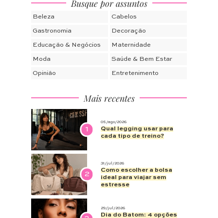
Busque por assuntos
Beleza
Cabelos
Gastronomia
Decoração
Educação & Negócios
Maternidade
Moda
Saúde & Bem Estar
Opinião
Entretenimento
Mais recentes
05/ago/2026
1
Qual legging usar para
cada tipo de treino?
31/jul/2026
Como escolher a bolsa
2
ideal para viajar sem
estresse
29/jul/2026
Dia do Batom: 4 opções