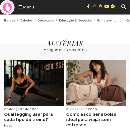
Menu
Beleza
Cabelos
Decoração
Educação & Negócios
Entretenimento
Ga
MATÉRIAS
Artigos mais recentes
05 de agosto de 2026
31 de julho de 2026
Qual legging usar para
Como escolher a bolsa
cada tipo de treino?
ideal para viajar sem
estresse
Moda