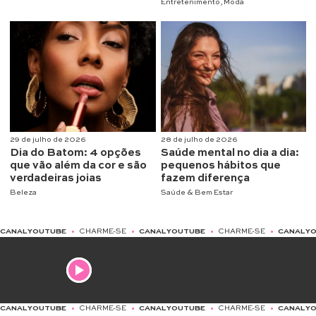
Entretenimento
,
Moda
29 de julho de 2026
28 de julho de 2026
Dia do Batom: 4 opções
Saúde mental no dia a dia:
que vão além da cor e são
pequenos hábitos que
verdadeiras joias
fazem diferença
Beleza
Saúde & Bem Estar
TUBE
•
CHARME-SE
•
CANAL YOUTUBE
•
CHARME-SE
•
CANAL YOUTUBE
•
C
HARME-SE
•
CANAL YOUTUBE
•
CHARME-SE
•
CANAL YOUTUBE
•
CHARME-S