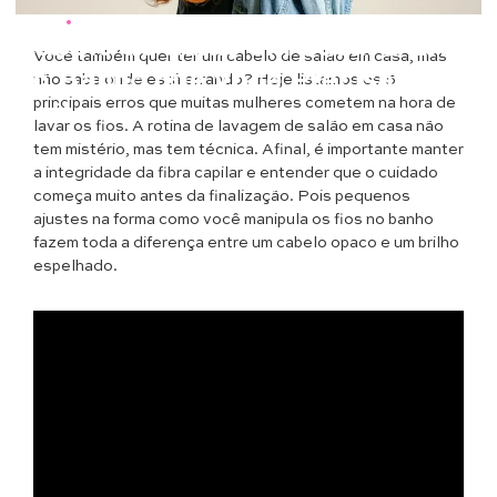
Beleza
•
Cabelos
Cabelo de Salão em Casa: 5 Erros
Você também quer ter um cabelo de salão em casa, mas
no Banho que Você Precisa
não sabe onde está errando? Hoje listamos os 5
principais erros que muitas mulheres cometem na hora de
Evitar
lavar os fios. A rotina de lavagem de salão em casa não
tem mistério, mas tem técnica. Afinal, é importante manter
a integridade da fibra capilar e entender que o cuidado
começa muito antes da finalização. Pois pequenos
ajustes na forma como você manipula os fios no banho
fazem toda a diferença entre um cabelo opaco e um brilho
espelhado.