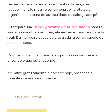
Se pequenos ajustes já fazem tanta diferença na
lavagem, então imagine ter um guia completo para
organizar sua rotina de autocuidado da cabeça aos pés.
Eu preparei um
Ebook gratuito de Autocuidado
para te
ajudar a criar rituais simples, eficientes e possíveis na vida
real. É um primeiro passo para te ajudar a ter um cabelo de
salão em casa.
Porque mulher charmosa não improvisa cuidado — ela
entende o que está fazendo.
👉 Baixe gratuitamente e comece hoje, preencha o
formulário abaixo e aproveite.
E
E
-
-
m
m
a
a
i