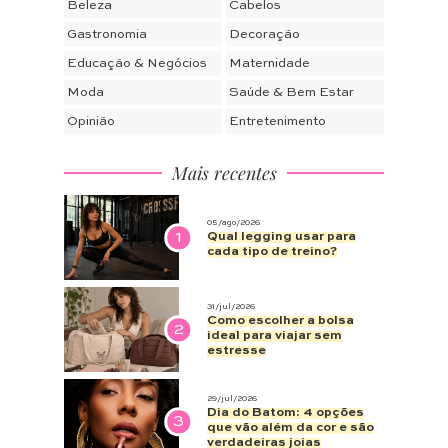
Beleza
Cabelos
Gastronomia
Decoração
Educação & Negócios
Maternidade
Moda
Saúde & Bem Estar
Opinião
Entretenimento
Mais recentes
05/ago/2026
1
Qual legging usar para
cada tipo de treino?
31/jul/2026
Como escolher a bolsa
2
ideal para viajar sem
estresse
29/jul/2026
Dia do Batom: 4 opções
3
que vão além da cor e são
verdadeiras joias