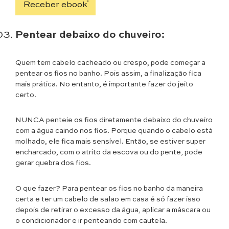
i
Receber ebook
l
l
*
*
E
-
Pentear debaixo do chuveiro:
m
a
Quem tem cabelo cacheado ou crespo, pode começar a
i
l
pentear os fios no banho. Pois assim, a finalização fica
mais prática. No entanto, é importante fazer do jeito
certo.
NUNCA penteie os fios diretamente debaixo do chuveiro
com a água caindo nos fios. Porque quando o cabelo está
molhado, ele fica mais sensível. Então, se estiver super
encharcado, com o atrito da escova ou do pente, pode
gerar quebra dos fios.
O que fazer? Para pentear os fios no banho da maneira
certa e ter um cabelo de salão em casa é só fazer isso
depois de retirar o excesso da água, aplicar a máscara ou
o condicionador e ir penteando com cautela.