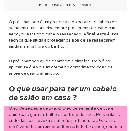
Foto de Beyzanur K. – Pexels
O pré-shampoo é um grande aliado para ter o cabelo de
salão em casa, principalmente para quem tem cabelo mais
seco, ou está com cabelo ressecado. Afinal, esta é uma
técnica que ajuda a proteger os fios de se ressecarem
ainda mais na hora do banho.
O pré-shampoo ajuda e também é simples. Pois é só
aplicar um óleo ou um creme no comprimento dos fios
antes de usar o shampoo.
O que usar para ter um cabelo
de salão em casa
?
Óleo de semente de uva:
O óleo de semente de uva é
ótimo para garantir brilho e controle do frizz. Pois sela as
cutículas com leveza e nutrição profunda. 100% natural,
ele é versátil para umectar fios ou hidratar a pele, sendo o