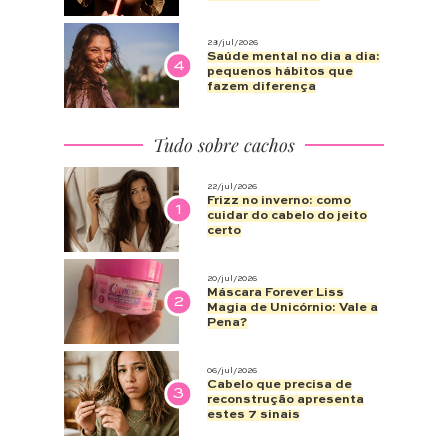
28/jul/2026
Saúde mental no dia a dia:
4
pequenos hábitos que
fazem diferença
Tudo sobre cachos
22/jul/2026
Frizz no inverno: como
1
cuidar do cabelo do jeito
certo
20/jul/2026
Máscara Forever Liss
2
Magia de Unicórnio: Vale a
Pena?
06/jul/2026
Cabelo que precisa de
3
reconstrução apresenta
estes 7 sinais