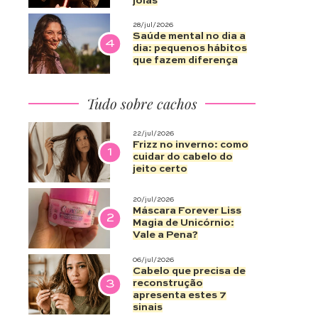
joias
28/jul/2026
Saúde mental no dia a
4
dia: pequenos hábitos
que fazem diferença
Tudo sobre cachos
22/jul/2026
Frizz no inverno: como
1
cuidar do cabelo do
jeito certo
20/jul/2026
Máscara Forever Liss
2
Magia de Unicórnio:
Vale a Pena?
06/jul/2026
Cabelo que precisa de
3
reconstrução
apresenta estes 7
sinais