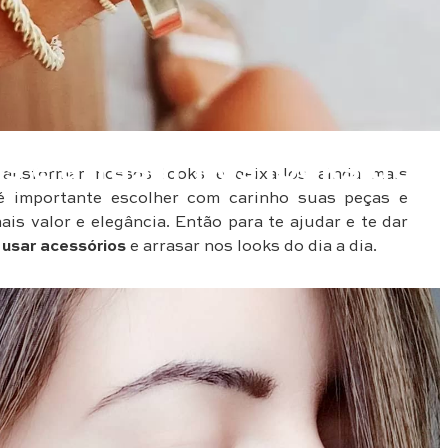
 e arrasar nos looks do
ansformar nossos looks e deixa-los ainda mais
o é importante escolher com carinho suas peças e
s valor e elegância. Então para te ajudar e te dar
usar acessórios
e arrasar nos looks do dia a dia.