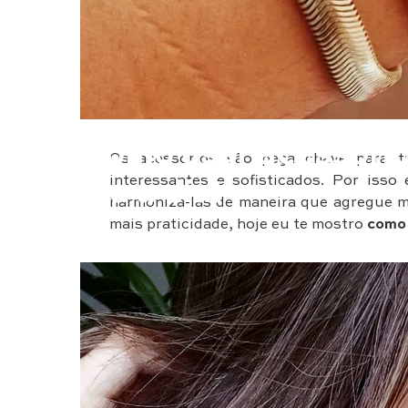
Moda
Como usar acessórios
Os acessórios são peça chave para tr
interessantes e sofisticados. Por iss
dia a dia!
harmoniza-las de maneira que agregue mai
mais praticidade, hoje eu te mostro
como 