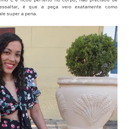
anho L e ficou perfeito no corpo, não precisou de
ressaltar, é que a peça veio exatamente como
le super a pena.