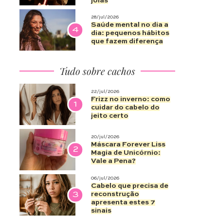
joias
28/jul/2026
Saúde mental no dia a
4
dia: pequenos hábitos
que fazem diferença
Tudo sobre cachos
22/jul/2026
Frizz no inverno: como
1
cuidar do cabelo do
jeito certo
20/jul/2026
Máscara Forever Liss
2
Magia de Unicórnio:
Vale a Pena?
06/jul/2026
Cabelo que precisa de
3
reconstrução
apresenta estes 7
sinais