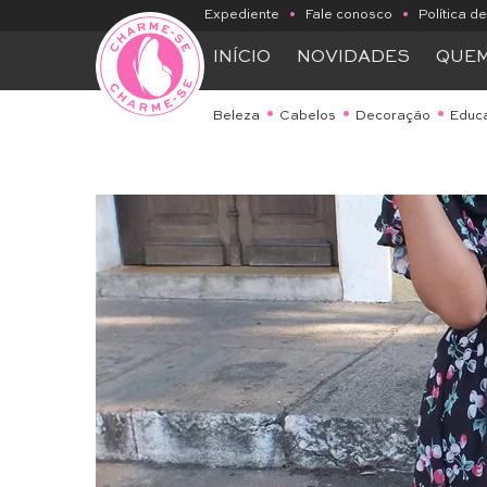
Expediente
•
Fale conosco
•
Política d
INÍCIO
NOVIDADES
QUE
Beleza
Cabelos
Decoração
Educ