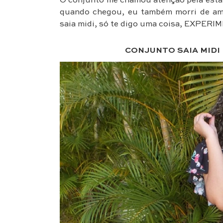
O conjunto me chamou atenção pela esta
quando chegou, eu também morri de amo
saia midi, só te digo uma coisa, EXPER
CONJUNTO SAIA MID