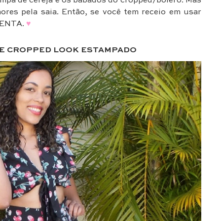
mpa de cereja e os babados do cropped/bolero. Mas
res pela saia. Então, se você tem receio em usar
IMENTA.
♥
I E CROPPED LOOK ESTAMPADO