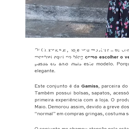
Moda
CONJUNTO SAIA M
Oi Charmosas, hoje vou mostrar meu con
mostrei aqui no blog
como escolher o ve
ESTAMPADO
passa eu amo mais este modelo. Porqu
elegante.
Este conjunto é da
Gamiss
, parceira do
Também possui bolsas, sapatos, acessór
primeira experiência com a loja. O pro
Maio. Demorou assim, devido a greve dos
“normal” em compras gringas, costuma s