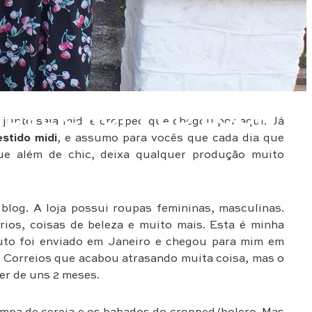
IDI E CROPPED LOOK
junto saia midi e cropped que chegou por aqui. Já
stido midi
, e assumo para vocês que cada dia que
e além de chic, deixa qualquer produção muito
 blog. A loja possui roupas femininas, masculinas.
ios, coisas de beleza e muito mais. Esta é minha
duto foi enviado em Janeiro e chegou para mim em
 Correios que acabou atrasando muita coisa, mas o
er de uns 2 meses.