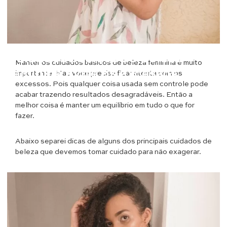
Cabelos
Cuidados básicos de beleza
Manter os cuidados básicos de beleza feminina é muito
feminina evite os excessos
importante. Mas você precisa ficar atenta com os
excessos. Pois qualquer coisa usada sem controle pode
acabar trazendo resultados desagradáveis. Então a
melhor coisa é manter um equilíbrio em tudo o que for
fazer.
Abaixo separei dicas de alguns dos principais cuidados de
beleza que devemos tomar cuidado para não exagerar.