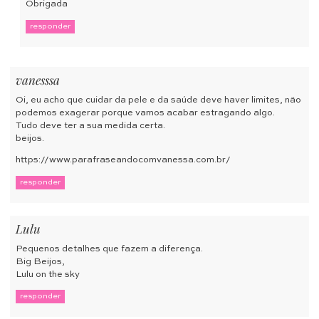
Obrigada
responder
vanesssa
Oi, eu acho que cuidar da pele e da saúde deve haver limites, não
podemos exagerar porque vamos acabar estragando algo.
Tudo deve ter a sua medida certa.
beijos.
https://www.parafraseandocomvanessa.com.br/
responder
Lulu
Pequenos detalhes que fazem a diferença.
Big Beijos,
Lulu on the sky
responder