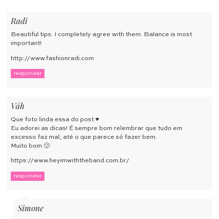
Radi
Beautiful tips. I completely agree with them. Balance is most
important!
http://www.fashionradi.com
responder
Váh
Que foto linda essa do post ♥
Eu adorei as dicas! É sempre bom relembrar que tudo em
excesso faz mal, até o que parece só fazer bem.
Muito bom 🙂
https://www.heyimwiththeband.com.br/
responder
Simone