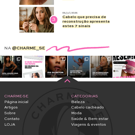
06/jul/2026
Cabelo que precisa de
3
reconstrução apresenta
estes 7 sinais
NA
@CHARME_SE
CHARME-SE
CATEGORIAS
Página inicial
Beleza
Artigos
Cabelo cacheado
Sobre
Moda
Contato
Saúde & Bem-estar
LOJA
Viagens & eventos