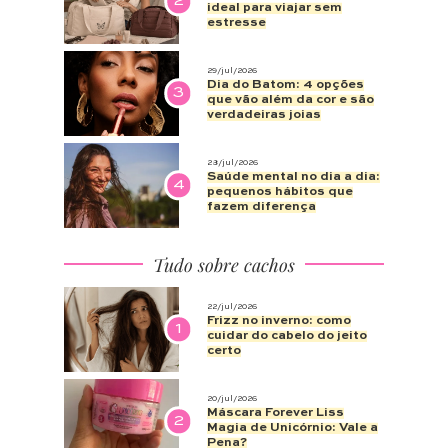
2
ideal para viajar sem
estresse
29/jul/2026
Dia do Batom: 4 opções
3
que vão além da cor e são
verdadeiras joias
28/jul/2026
Saúde mental no dia a dia:
4
pequenos hábitos que
fazem diferença
Tudo sobre cachos
22/jul/2026
Frizz no inverno: como
1
cuidar do cabelo do jeito
certo
20/jul/2026
Máscara Forever Liss
2
Magia de Unicórnio: Vale a
Pena?