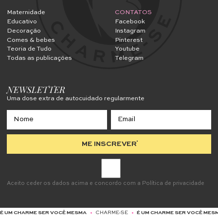
Maternidade
CONTATOS
Educativo
Facebook
Decoração
Instagram
Comes & bebes
Pinterest
Teoria de Tudo
Youtube
Todas as publicações
Telegram
NEWSLETTER
Uma dose extra de autocuidado regularmente
ME INSCREVER
Aceito ceder os dados acima e concordo com a
Política de privacidade
Ê MESMA
•
CHARME-SE
•
É UM CHARME SER VOCÊ MESMA
•
CHARME-SE
•
É U