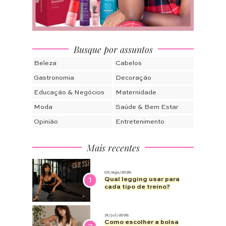
Busque por assuntos
Beleza
Cabelos
Gastronomia
Decoração
Educação & Negócios
Maternidade
Moda
Saúde & Bem Estar
Opinião
Entretenimento
Mais recentes
05/ago/2026
1
Qual legging usar para
cada tipo de treino?
31/jul/2026
Como escolher a bolsa