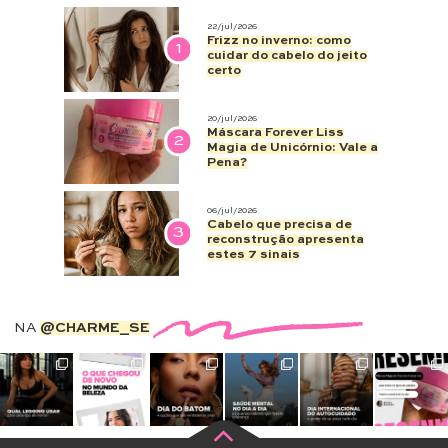
22/jul/2026
Frizz no inverno: como
1
cuidar do cabelo do jeito
certo
20/jul/2026
Máscara Forever Liss
2
Magia de Unicórnio: Vale a
Pena?
06/jul/2026
Cabelo que precisa de
3
reconstrução apresenta
estes 7 sinais
NA
@CHARME_SE