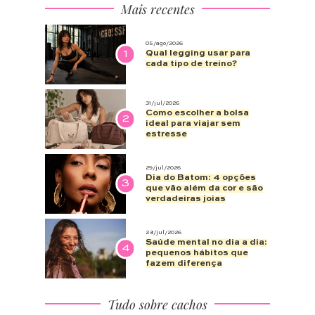
Mais recentes
05/ago/2026
1
Qual legging usar para
cada tipo de treino?
31/jul/2026
Como escolher a bolsa
2
ideal para viajar sem
estresse
29/jul/2026
Dia do Batom: 4 opções
3
que vão além da cor e são
verdadeiras joias
28/jul/2026
Saúde mental no dia a dia:
4
pequenos hábitos que
fazem diferença
Tudo sobre cachos