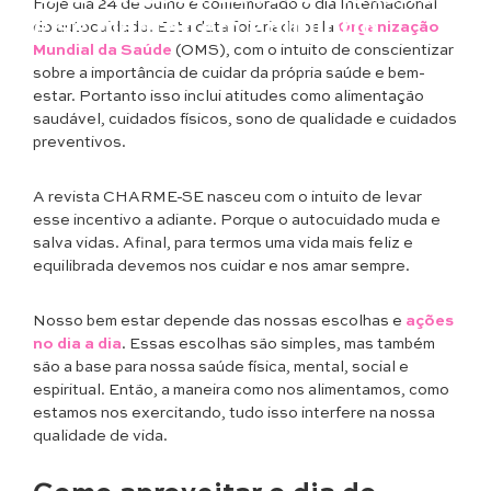
Hoje dia 24 de Julho é comemorado o dia Internacional
de se manter em equilíbrio
do autocuidado. Esta data foi criada pela
Organização
Mundial da Saúde
(OMS), com o intuito de conscientizar
sobre a importância de cuidar da própria saúde e bem-
estar. Portanto isso inclui atitudes como alimentação
saudável, cuidados físicos, sono de qualidade e cuidados
preventivos.
A revista CHARME-SE nasceu com o intuito de levar
esse incentivo a adiante. Porque o autocuidado muda e
salva vidas. Afinal, para termos uma vida mais feliz e
equilibrada devemos nos cuidar e nos amar sempre.
Nosso bem estar depende das nossas escolhas e
ações
no dia a dia
. Essas escolhas são simples, mas também
são a base para nossa saúde física, mental, social e
espiritual. Então, a maneira como nos alimentamos, como
estamos nos exercitando, tudo isso interfere na nossa
qualidade de vida.