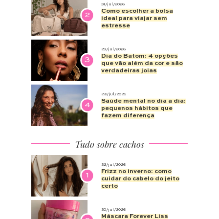
31/jul/2026
Como escolher a bolsa
2
ideal para viajar sem
estresse
29/jul/2026
Dia do Batom: 4 opções
3
que vão além da cor e são
verdadeiras joias
28/jul/2026
Saúde mental no dia a dia:
4
pequenos hábitos que
fazem diferença
Tudo sobre cachos
22/jul/2026
Frizz no inverno: como
1
cuidar do cabelo do jeito
certo
20/jul/2026
Máscara Forever Liss