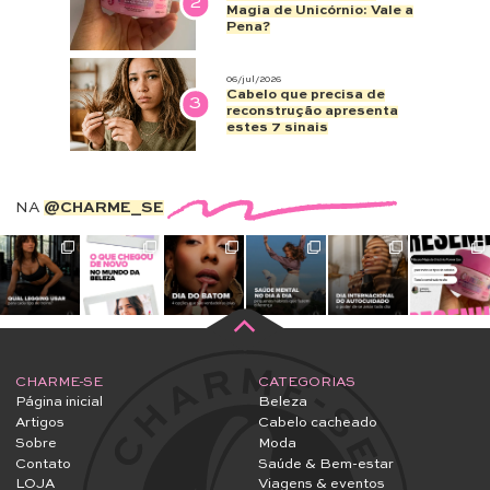
2
Magia de Unicórnio: Vale a
Pena?
06/jul/2026
Cabelo que precisa de
3
reconstrução apresenta
estes 7 sinais
NA
@CHARME_SE
CHARME-SE
CATEGORIAS
Página inicial
Beleza
Artigos
Cabelo cacheado
Sobre
Moda
Contato
Saúde & Bem-estar
LOJA
Viagens & eventos