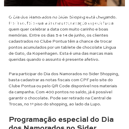
Entretenimento
Dia dos Namorados no Sider
O Dia dos Namorados no Sider Shoping está chegando.
Shopping: chocolate e música
Por isso, foi preparada uma programação especial para
quem quer celebrar a data com muito carinho e boas
memórias. Entre os dias 5 e 14 de junho, os clientes
cadastrados no Clube Pontua têm a chance de trocar
pontos acumulados por um tablete de chocolate Língua
de Gato, da Kopenhagen. Esta é uma das marcas mais
queridas quando o assunto é presente afetivo.
Para participar do Dia dos Namorados no Sider Shopping,
basta cadastrar as notas fiscais com CPF pelo site do
Clube Pontua ou pelo QR Code disponível nos materiais
da campanha. Com 400 pontos no saldo, já é possível
garantir o chocolate. Pode ser retirado na Central de
Trocas, no 1º piso do shopping, ao lado da Lupo.
Programação especial do Dia
dos Namorados no Sider