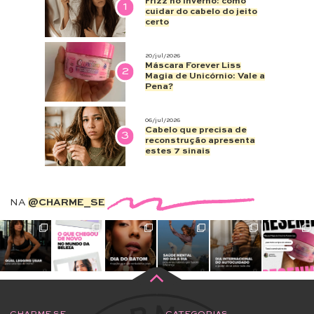
Frizz no inverno: como
1
cuidar do cabelo do jeito
certo
20/jul/2026
Máscara Forever Liss
2
Magia de Unicórnio: Vale a
Pena?
06/jul/2026
Cabelo que precisa de
3
reconstrução apresenta
estes 7 sinais
NA
@CHARME_SE