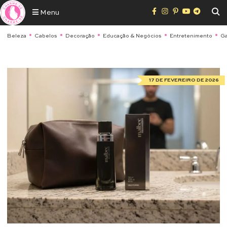
Menu
Beleza
Cabelos
Decoração
Educação & Negócios
Entretenimento
Ga
17 DE FEVEREIRO DE 2026