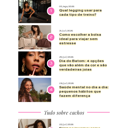
05/ago/2026
1
Qual legging usar para
cada tipo de treino?
31/jul/2026
Como escolher a bolsa
2
ideal para viajar sem
estresse
29/jul/2026
Dia do Batom: 4 opções
3
que vão além da cor e são
verdadeiras joias
28/jul/2026
Saúde mental no dia a dia:
4
pequenos hábitos que
fazem diferença
Tudo sobre cachos
22/jul/2026