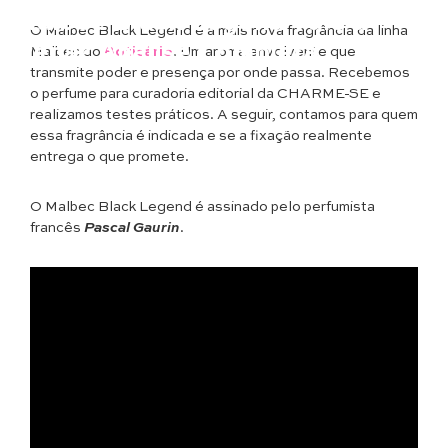
Beleza
Malbec Black Legend Vale a
O Malbec Black Legend é a mais nova fragrância da linha
Pena? Análise Completa
Malbec do
Boticário
. Um aroma envolvente que
transmite poder e presença por onde passa. Recebemos
o perfume para curadoria editorial da CHARME-SE e
realizamos testes práticos. A seguir, contamos para quem
essa fragrância é indicada e se a fixação realmente
entrega o que promete.
O Malbec Black Legend é assinado pelo perfumista
francês
Pascal Gaurin
.