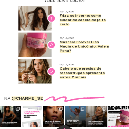
22/jul/2026
Frizz no inverno: como
1
cuidar do cabelo do jeito
certo
20/jul/2026
Máscara Forever Liss
2
Magia de Unicórnio: Vale a
Pena?
06/jul/2026
Cabelo que precisa de
3
reconstrução apresenta
estes 7 sinais
NA
@CHARME_SE