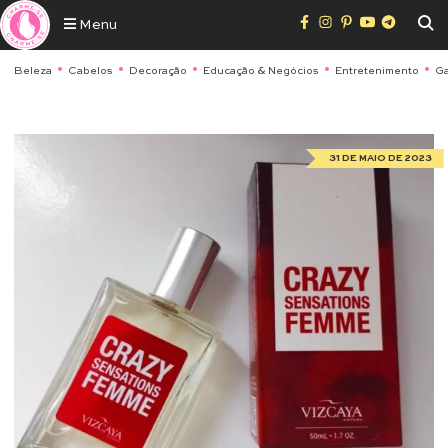
Menu
Beleza
Cabelos
Decoração
Educação & Negócios
Entretenimento
Ga
31 DE MAIO DE 2023