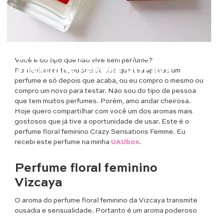
Beleza
Perfume floral feminino Crazy
Você é do tipo que não vive sem perfume?
Sensations Femme Vizcaya
Particularmente, eu sou do tipo que usa apenas um
perfume e só depois que acaba, ou eu compro o mesmo ou
compro um novo para testar. Não sou do tipo de pessoa
que tem muitos perfumes. Porém, amo andar cheirosa.
Hoje quero compartilhar com você um dos aromas mais
gostosos que já tive a oportunidade de usar. Este é o
perfume floral feminino Crazy Sensations Femme. Eu
recebi este perfume na minha
UAUbox
.
Perfume floral feminino
Vizcaya
O aroma do perfume floral feminino da Vizcaya transmite
ousadia e sensualidade. Portanto é um aroma poderoso