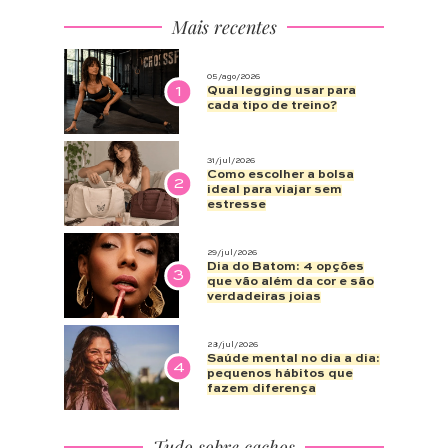
Mais recentes
05/ago/2026
1
Qual legging usar para
cada tipo de treino?
31/jul/2026
Como escolher a bolsa
2
ideal para viajar sem
estresse
29/jul/2026
Dia do Batom: 4 opções
3
que vão além da cor e são
verdadeiras joias
28/jul/2026
Saúde mental no dia a dia:
4
pequenos hábitos que
fazem diferença
Tudo sobre cachos