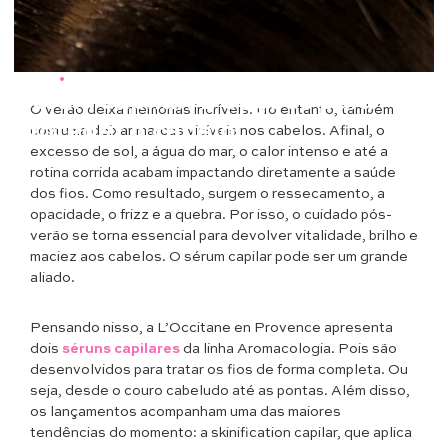
Beleza
•
Cabelos
Sérum capilar: 2 opções para
O verão deixa memórias incríveis. No entanto, também
proteger o cabelo
costuma deixar marcas visíveis nos cabelos. Afinal, o
excesso de sol, a água do mar, o calor intenso e até a
rotina corrida acabam impactando diretamente a saúde
dos fios. Como resultado, surgem o ressecamento, a
opacidade, o frizz e a quebra. Por isso, o cuidado pós-
verão se torna essencial para devolver vitalidade, brilho e
maciez aos cabelos. O sérum capilar pode ser um grande
aliado.
Pensando nisso, a L’Occitane en Provence apresenta
dois
séruns capilares
da linha Aromacologia. Pois são
desenvolvidos para tratar os fios de forma completa. Ou
seja, desde o couro cabeludo até as pontas. Além disso,
os lançamentos acompanham uma das maiores
tendências do momento: a skinification capilar, que aplica