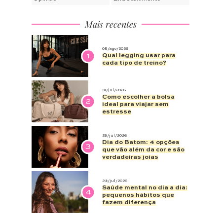
Mais recentes
05/ago/2026
1
Qual legging usar para
cada tipo de treino?
31/jul/2026
Como escolher a bolsa
2
ideal para viajar sem
estresse
29/jul/2026
Dia do Batom: 4 opções
3
que vão além da cor e são
verdadeiras joias
28/jul/2026
Saúde mental no dia a dia:
4
pequenos hábitos que
fazem diferença