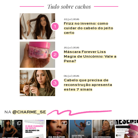
Tudo sobre cachos
22/jul/2026
Frizz no inverno: como
1
cuidar do cabelo do jeito
certo
20/jul/2026
Máscara Forever Liss
2
Magia de Unicórnio: Vale a
Pena?
06/jul/2026
Cabelo que precisa de
3
reconstrução apresenta
estes 7 sinais
NA
@CHARME_SE