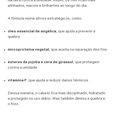
barreira contra a umidade. Assim, os fios ficam mais
alinhados, macios e brilhantes ao longo do dia.
A fórmula reúne ativos estratégicos, como:
óleo essencial de angélica
, que ajuda a prevenir a
quebra
microproteína vegetal
, que auxilia na reparação dos fios
ésteres de jojoba e cera de girassol
, que protegem
contra a umidade
vitamina F
, que ajuda a reduzir danos térmicos
Dessa maneira, o cabelo fica mais disciplinado, hidratado
e protegido no uso diário. Mas também diminui a quebra e
o frizz.