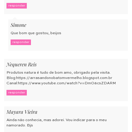
responder
Simone
Que bom que gostou, beijos
responder
Nequeren Reis
Produtos natura é tudo de bom amo, obrigado pela visita.
Blog:
https://arrasandonobatomvermelho.blogspot.com.br
Canal:
https://www.youtube.com/watch?v=DmO8csZDARM
responder
Mayara Vieira
Ainda não conhecia, mas adorei. Vou indicar para o meu
namorado. Bjs