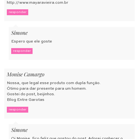
http://www.mayaravieira.com.br
responder
Simone
Espero que ele goste
responder
Monise Camargo
Nossa, que legal esse produto com dupla função.
Ótimo para dar presente para um homem.
Gostei do post, beijinhos.
Blog Entre Garotas
responder
Simone
Oi Monise, fico feliz que gostou do post. Adorei conhecer o