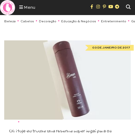
Menu
Beleza
Cabelos
Decoração
Educação & Negócios
Entretenimento
Ga
03 DE JANEIRO DE 2017
Beleza
•
Cabelos
SHAMPOO CABELO E CORPO
Oi! Hoje eu trouxe uma resenha super legal para os