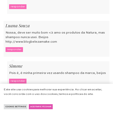
responder
Luana Souza
Nossa, deve ser muito bom <3 amo os produtos da Natura, mas
shampoo nunca usei. Beijos
http://www.blogbelezamake.com
responder
Simone
Pois é, é minha primeira vez usando shampoo da marca, beijos
responder
Este site usa cookies para melhorar sua experiência. Ao clicar em aceitar,
você concorda com o uso dos cookies, termos e políticas do site.
COOKIE SETTINGS
ACEITAR E FECHAR