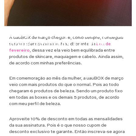
Beleza
uauBOX de Março: Vale a pena?
A uauBOX de março chegou e, como sempre, conseguiu
Spoiler, Produtos + Cupom
surpreender novamente. Mas diferente da
box de
fevereiro
, dessa vez ela veio bem equilibrada entre
produtos de skincare, maquiagem e cabelo. Ainda assim,
de acordo com minhas preferências.
Em comemoração ao mês da mulher, a uauBOX de março
veio com mais produtos do que o normal. Pois ao todo
chegaram 6 produtos de beleza. Sendo um produto fixo
em todas as boxes e os demais 5 produtos, de acordo
com meu perfil de beleza.
Aproveite 10% de desconto em todas as mensalidades
da sua assinatura. Pois é o que nosso cupom de
desconto exclusivo te garante. Então inscreva-se agora