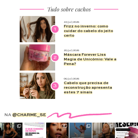
Tudo sobre cachos
22/jul/2026
Frizz no inverno: como
1
cuidar do cabelo do jeito
certo
20/jul/2026
Máscara Forever Liss
2
Magia de Unicórnio: Vale a
Pena?
06/jul/2026
Cabelo que precisa de
3
reconstrução apresenta
estes 7 sinais
NA
@CHARME_SE