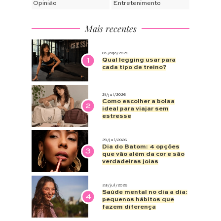
Opinião
Entretenimento
Mais recentes
05/ago/2026
1
Qual legging usar para
cada tipo de treino?
31/jul/2026
Como escolher a bolsa
2
ideal para viajar sem
estresse
29/jul/2026
Dia do Batom: 4 opções
3
que vão além da cor e são
verdadeiras joias
28/jul/2026
Saúde mental no dia a dia:
4
pequenos hábitos que
fazem diferença