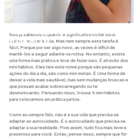
Saúde & Bem Estar
5 mini hábitos para incluir na sua
Nós já sabemos o quanto é significativo incluir bons
rotina HOJE
hábitos na nossa vida. Mas nem sempre esta tarefa é
fácil. Porque por ser algo novo, as vezes é difícil de
mantê-los e seguir adiante na rotina. No entanto, existe
uma forma mais prática e leve de fazer isso. É através dos
mini hábitos. Eles tem este nome porque são pequenas
ações do dia a dia, são como mini metas. É Uma forma de
deixar a vida mais saudável, mas sem mudanças bruscas e
que possam acabar sobrecarregando ou te
desmotivando. Pensando nisso, trouxe 5 mini hábitos
para colocarmos em prática juntos.
Como eu sempre falo, não é a sua vida que precisa se
adaptar ao autocuidado. É o autocuidado que precisa se
adaptar a sua realidade. Pois assim, tudo fica mais leve e
prazeroso para você. Então, pense nisso, sempre que for