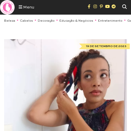
Menu
Beleza
Cabelos
Decoração
Educação & Negócios
Entretenimento
Ga
19 DE SETEMBRO DE 2023