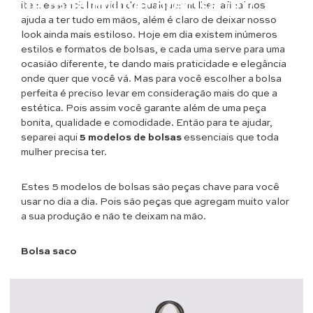
que toda mulher precisa ter!
item essencial na vida de qualquer mulher, afinal nos
ajuda a ter tudo em mãos, além é claro de deixar nosso
look ainda mais estiloso. Hoje em dia existem inúmeros
estilos e formatos de bolsas, e cada uma serve para uma
ocasião diferente, te dando mais praticidade e elegância
onde quer que você vá. Mas para você escolher a bolsa
perfeita é preciso levar em consideração mais do que a
estética. Pois assim você garante além de uma peça
bonita, qualidade e comodidade. Então para te ajudar,
separei aqui
5 modelos de bolsas
essenciais que toda
mulher precisa ter.
Estes 5 modelos de bolsas são peças chave para você
usar no dia a dia. Pois são peças que agregam muito valor
a sua produção e não te deixam na mão.
Bolsa saco