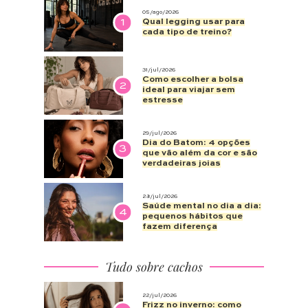
05/ago/2026
1
Qual legging usar para
cada tipo de treino?
31/jul/2026
Como escolher a bolsa
2
ideal para viajar sem
estresse
29/jul/2026
Dia do Batom: 4 opções
3
que vão além da cor e são
verdadeiras joias
28/jul/2026
Saúde mental no dia a dia:
4
pequenos hábitos que
fazem diferença
Tudo sobre cachos
22/jul/2026
Frizz no inverno: como