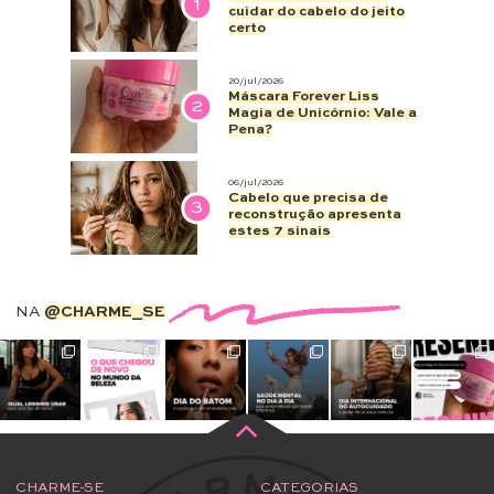
1
cuidar do cabelo do jeito
certo
20/jul/2026
Máscara Forever Liss
2
Magia de Unicórnio: Vale a
Pena?
06/jul/2026
Cabelo que precisa de
3
reconstrução apresenta
estes 7 sinais
NA
@CHARME_SE
CHARME-SE
CATEGORIAS