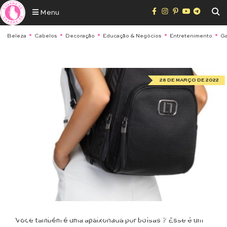
Menu
Beleza
Cabelos
Decoração
Educação & Negócios
Entretenimento
Ga
28 DE MARÇO DE 2022
Moda
5 modelos de bolsas essenciais
Você também é uma apaixonada por bolsas ? Esse é um