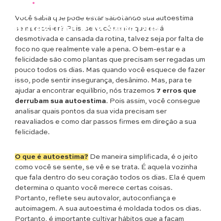
Opinião
•
Saúde & Bem Estar
7 erros que derrubam sua
Você sabia que pode estar sabotando sua autoestima
autoestima e te sabotam
sem perceber? Pois, se você sente que está
desmotivada e cansada da rotina, talvez seja por falta de
foco no que realmente vale a pena. O bem-estar e a
felicidade são como plantas que precisam ser regadas um
pouco todos os dias. Mas quando você esquece de fazer
isso, pode sentir insegurança, desânimo. Mas, para te
ajudar a encontrar equilíbrio, nós trazemos
7 erros que
derrubam sua autoestima
. Pois assim, você consegue
analisar quais pontos da sua vida precisam ser
reavaliados e como dar passos firmes em direção a sua
felicidade.
O que é autoestima?
De maneira simplificada, é o jeito
como você se sente, se vê e se trata. É aquela vozinha
que fala dentro do seu coração todos os dias. Ela é quem
determina o quanto você merece certas coisas.
Portanto, reflete seu autovalor, autoconfiança e
autoimagem. A sua autoestima é moldada todos os dias.
Portanto, é importante cultivar hábitos que a façam