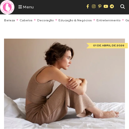
Menu
Beleza
Cabelos
Decoração
Educação & Negócios
Entretenimento
Ga
01 DE ABRIL DE 2026