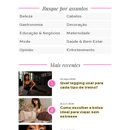
Busque por assuntos
Beleza
Cabelos
Gastronomia
Decoração
Educação & Negócios
Maternidade
Moda
Saúde & Bem Estar
Opinião
Entretenimento
Mais recentes
05/ago/2026
1
Qual legging usar para
cada tipo de treino?
31/jul/2026
Como escolher a bolsa
2
ideal para viajar sem
estresse