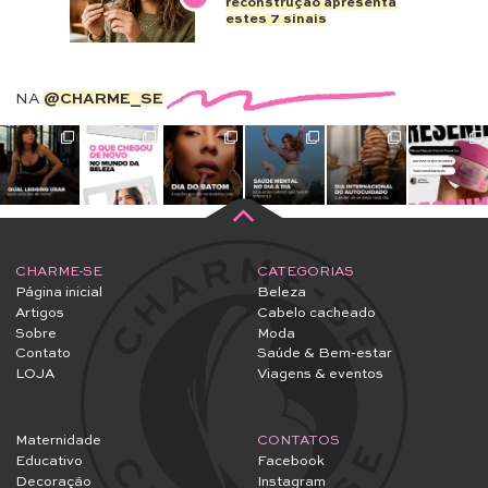
reconstrução apresenta
estes 7 sinais
NA
@CHARME_SE
CHARME-SE
CATEGORIAS
Página inicial
Beleza
Artigos
Cabelo cacheado
Sobre
Moda
Contato
Saúde & Bem-estar
LOJA
Viagens & eventos
Maternidade
CONTATOS
Educativo
Facebook
Decoração
Instagram