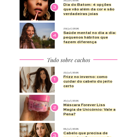
29/jul/2026
Dia do Batom: 4 opções
3
que vão além da cor e são
verdadeiras joias
28/jul/2026
Saúde mental no dia a dia:
4
pequenos hábitos que
fazem diferença
Tudo sobre cachos
22/jul/2026
Frizz no inverno: como
1
cuidar do cabelo do jeito
certo
20/jul/2026
Máscara Forever Liss
2
Magia de Unicórnio: Vale a
Pena?
06/jul/2026
Cabelo que precisa de
3